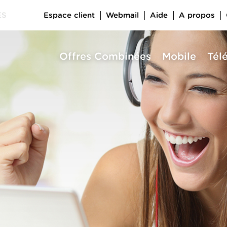
Espace client
Webmail
Aide
A propos
ES
Offres Combinées
Mobile
Tél
a