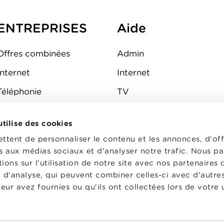
ENTREPRISES
Aide
Offres combinées
Admin
Internet
Internet
Téléphonie
TV
Mobile
Téléphone
 utilise des cookies
FAQ
E-mail
tent de personnaliser le contenu et les annonces, d'off
Fibre
es aux médias sociaux et d'analyser notre trafic. Nous p
ons sur l'utilisation de notre site avec nos partenaires
Sécurité
t d'analyse, qui peuvent combiner celles-ci avec d'autre
État du réseau
eur avez fournies ou qu'ils ont collectées lors de votre u
CG