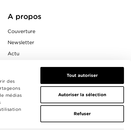
A propos
Couverture
Newsletter
Actu
Presse
Raccordement
Tout autoriser
rir des
artageons
Autoriser la sélection
 de médias
s
tilisation
Refuser