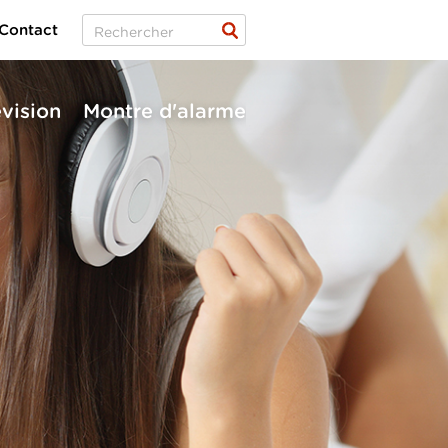
Contact
évision
Montre d'alarme