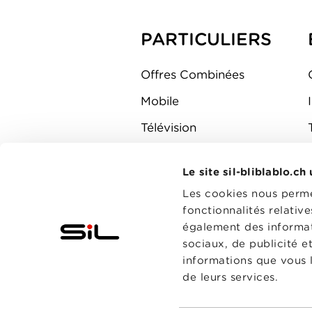
PARTICULIERS
Offres Combinées
Mobile
Télévision
Montre d'alarme
Le site sil-bliblablo.ch
Les cookies nous permet
fonctionnalités relativ
également des informati
sociaux, de publicité e
informations que vous l
de leurs services.