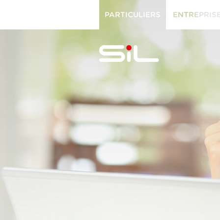
PARTICULIERS
ENTREPRIS
PARTICULIERS
ENTREPRISES
SiL
multimédi