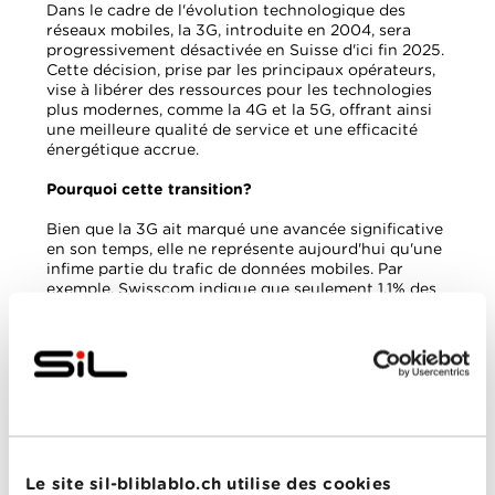
Dans le cadre de l'évolution technologique des
réseaux mobiles, la 3G, introduite en 2004, sera
progressivement désactivée en Suisse d'ici fin 2025.
Cette décision, prise par les principaux opérateurs,
vise à libérer des ressources pour les technologies
plus modernes, comme la 4G et la 5G, offrant ainsi
une meilleure qualité de service et une efficacité
énergétique accrue.
Pourquoi cette transition?
Bien que la 3G ait marqué une avancée significative
en son temps, elle ne représente aujourd'hui qu'une
infime partie du trafic de données mobiles. Par
exemple, Swisscom indique que seulement 1,1% des
données mobiles transitent encore par la 3G, qui
occupe pourtant environ 10% de la capacité des
antennes. En mettant fin à la 3G, les opérateurs
peuvent réaffecter ces ressources à des
technologies plus efficaces, améliorant ainsi la
couverture, la vitesse et la durabilité du réseau.
Quelles sont les implications pour les utilisateurs?
Le site sil-bliblablo.ch utilise des cookies
Si vous disposez d’un appareil uniquement