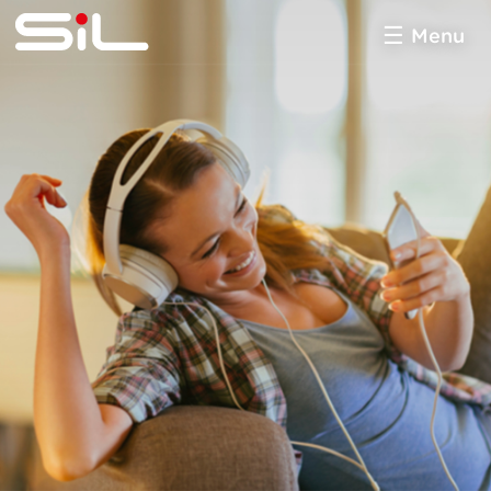
Menu
SiL
multimédia