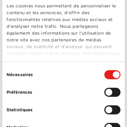
compatible avec la 3G, vous devrez envisager de le
Les cookies nous permettent de personnaliser le
remplacer par un modèle plus récent prenant en
contenu et les annonces, d'offrir des
charge la 4G et la fonction VoLTE (Voice over LTE).
Cette fonctionnalité permet de passer des appels
fonctionnalités relatives aux médias sociaux et
via le réseau 4G, assurant ainsi la continuité des
d'analyser notre trafic. Nous partageons
services vocaux après la désactivation de la 3G.
également des informations sur l'utilisation de
Si votre appareil a été acheté dans les 7 dernières
notre site avec nos partenaires de médias
années, il est probablement compatible. Vous
sociaux, de publicité et d'analyse, qui peuvent
pouvez vérifier cela:
combiner celles-ci avec d'autres informations que
Dans les paramètres Réseaux mobiles ou
vous leur avez fournies ou qu'ils ont collectées
Données cellulaires de votre téléphone
lors de votre utilisation de leurs services.
Sélection
Sur le site du fabricant
Nécessaires
Ou auprès de votre opérateur.
du
consentement
Comment se préparer?
Préférences
Nous vous accompagnons dans cette transition en
identifiant proactivement les clients concernés. De
plus, nos collaborateurs se tiennent à votre
disposition pour répondre à vos questions et vous
Statistiques
conseiller pour choisir un appareil compatible.
En résumé