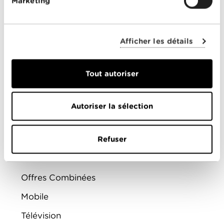
Marketing
Mi-2025: début de la désactivation du réseau
3G en Suisse
Vérifiez si votre téléphone est compatible
VoLTE
Afficher les détails
Prévoyez un changement d’appareil si ce
n’est pas le cas
Pour toute question: contactez nos équipes
Tout autoriser
au 021 315 88 88 ou dans l’un de nos Espaces
clients.
Autoriser la sélection
Refuser
PARTICULIERS
Offres Combinées
Mobile
Télévision