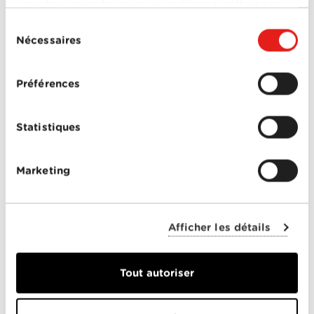
vous leur avez fournies ou qu'ils ont collectées
lors de votre utilisation de leurs services.
Sélection
Nécessaires
du
Standard téléphonique professionnel
consentement
avec 3 appels simultanés
Préférences
20.–
dès
/mois
Pour 3 lignes
Statistiques
EN SAVOIR PLUS
Marketing
TÉLÉPHONIE BUSINESS
Afficher les détails
MOBILE
Tout autoriser