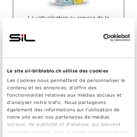
La virtualisation au service de la
téléphonie d'entreprise.
27.–
dès
/mois
Pour 3 lignes
EN SAVOIR PLUS
Le site sil-bliblablo.ch utilise des cookies
Les cookies nous permettent de personnaliser le
contenu et les annonces, d'offrir des
TÉLÉPHONIE BUSINESS
fonctionnalités relatives aux médias sociaux et
IP CENTREX ESSENTIAL
d'analyser notre trafic. Nous partageons
également des informations sur l'utilisation de
notre site avec nos partenaires de médias
sociaux, de publicité et d'analyse, qui peuvent
combiner celles-ci avec d'autres informations que