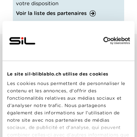
votre disposition
Voir la liste des partenaires
Questions fréquentes
Disponibilité – Questions fréquentes
Le site sil-bliblablo.ch utilise des cookies
Comment puis-je savoir si je peux
Les cookies nous permettent de personnaliser le
bénéficier des prestations fibre
contenu et les annonces, d'offrir des
optique
fonctionnalités relatives aux médias sociaux et
Vous pouvez consulter le plan de
d'analyser notre trafic. Nous partageons
Dans le cadre d'une nouvelle
déploiement de la fibre optique et
également des informations sur l'utilisation de
construction, y a-t-il l'obligation
tester votre adresse
ici
notre site avec nos partenaires de médias
de se raccorder au réseau
sociaux, de publicité et d'analyse, qui peuvent
Swisscom ?
Cette aide vous a-t-elle été utile?
combiner celles-ci avec d'autres informations que