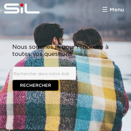
Menu
SiL
multimédia
Nous sommes là pour répondre à
toutes vos questions