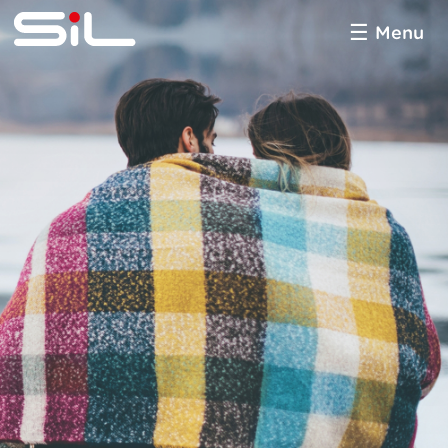
Menu
SiL
multimédia