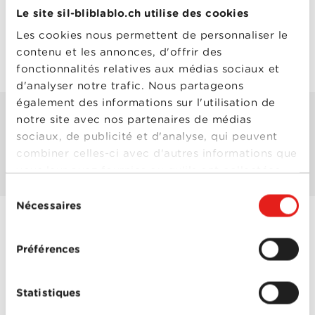
Le site sil-bliblablo.ch utilise des cookies
Maintenances prévues
Les cookies nous permettent de personnaliser le
Aucune maintenance n’est prévue pour le
contenu et les annonces, d'offrir des
moment.
fonctionnalités relatives aux médias sociaux et
d'analyser notre trafic. Nous partageons
également des informations sur l'utilisation de
notre site avec nos partenaires de médias
Terminées
sociaux, de publicité et d'analyse, qui peuvent
combiner celles-ci avec d'autres informations que
Aucune maintenance récemment terminée.
vous leur avez fournies ou qu'ils ont collectées
lors de votre utilisation de leurs services.
Sélection
Nécessaires
du
consentement
Préférences
PARTICULIERS
Offres Combinées
Statistiques