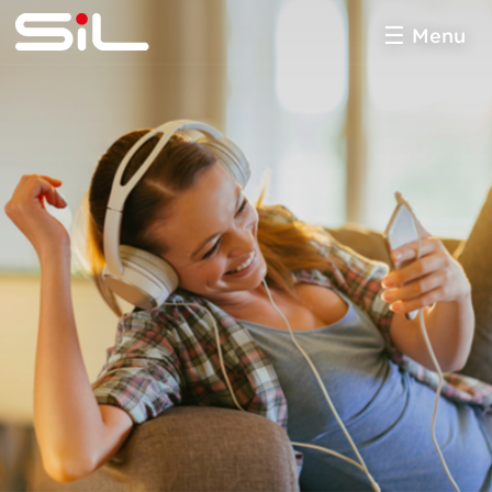
Menu
SiL
multimédia