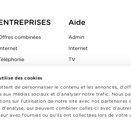
ENTREPRISES
Aide
Offres combinées
Admin
Internet
Internet
Téléphonie
TV
Mobile
Téléphone
 utilise des cookies
FAQ
E-mail
tent de personnaliser le contenu et les annonces, d'off
Fibre
es aux médias sociaux et d'analyser notre trafic. Nous p
ons sur l'utilisation de notre site avec nos partenaires
Sécurité
t d'analyse, qui peuvent combiner celles-ci avec d'autre
État du réseau
eur avez fournies ou qu'ils ont collectées lors de votre u
CG