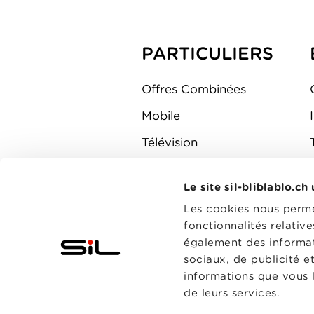
PARTICULIERS
Offres Combinées
Mobile
Télévision
Montre d'alarme
Le site sil-bliblablo.ch
Les cookies nous permet
fonctionnalités relativ
également des informati
sociaux, de publicité e
informations que vous l
de leurs services.