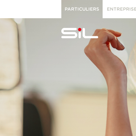
PARTICULIERS
ENTREPRIS
PARTICULIERS
ENTREPRISES
SiL
multimédi