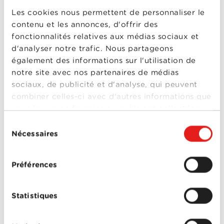
Profitez sans attendre de 6 chaînes en clair
: CANAL+, CANAL+ Décalé, CANAL+ Cinéma,
Les cookies nous permettent de personnaliser le
CANAL+ Sport, CANAL+ Séries, CANAL+ Family
contenu et les annonces, d'offrir des
(canaux 800 à 805 sur votre box TV). Retrouvez
fonctionnalités relatives aux médias sociaux et
toute la programmation CANAL+
sur
www.canalplus.ch/guide-tv
.
d'analyser notre trafic. Nous partageons
également des informations sur l'utilisation de
* L’accès aux chaînes CANAL+ s’arrêtera
notre site avec nos partenaires de médias
automatiquement le 31 mars 2020. Vous n’avez pas
sociaux, de publicité et d'analyse, qui peuvent
besoin de vous désinscrire.
combiner celles-ci avec d'autres informations que
vous leur avez fournies ou qu'ils ont collectées
lors de votre utilisation de leurs services.
Sélection
Nécessaires
du
consentement
PARTICULIERS
Préférences
Offres Combinées
Statistiques
Mobile
Télévision