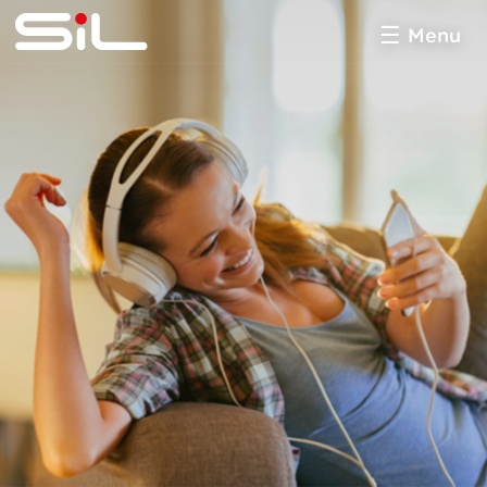
Menu
SiL
multimédia