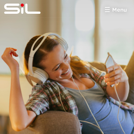
Menu
SiL
multimédia