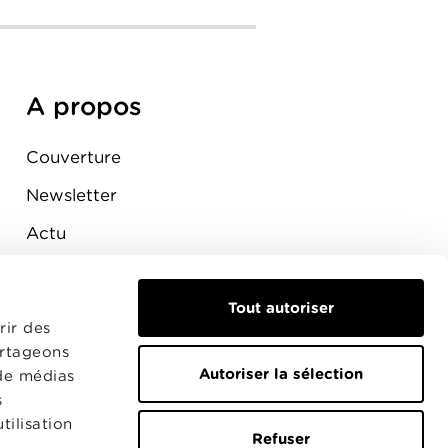
A propos
Couverture
Newsletter
Actu
Presse
Tout autoriser
Raccordement
rir des
artageons
Autoriser la sélection
 de médias
s
tilisation
Refuser