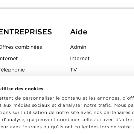
ENTREPRISES
Aide
Offres combinées
Admin
Internet
Internet
Téléphonie
TV
Mobile
Téléphone
 utilise des cookies
FAQ
E-mail
tent de personnaliser le contenu et les annonces, d'off
Fibre
es aux médias sociaux et d'analyser notre trafic. Nous p
ons sur l'utilisation de notre site avec nos partenaires
Sécurité
t d'analyse, qui peuvent combiner celles-ci avec d'autre
État du réseau
eur avez fournies ou qu'ils ont collectées lors de votre u