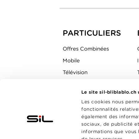
PARTICULIERS
Offres Combinées
Mobile
Télévision
Montre d'alarme
Le site sil-bliblablo.ch
Les cookies nous permet
fonctionnalités relativ
également des informati
sociaux, de publicité e
informations que vous l