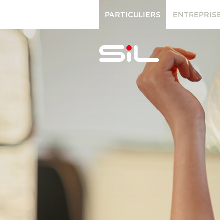
PARTICULIERS
ENTREPRIS
PARTICULIERS
ENTREPRISES
SiL
multimédi