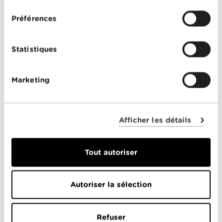
consentement
Le mardi 14 février, l'émission de la
RTS "A Bon
Entendeur"
a fait de la cybercriminalité son sujet
Préférences
principal.
Retrouvez l'intégralité de l'émission
.
Statistiques
Marketing
PARTICULIERS
Offres Combinées
Afficher les détails
Mobile
Télévision
Tout autoriser
Montre d'alarme
Autoriser la sélection
ENTREPRISES
Refuser
Offres combinées