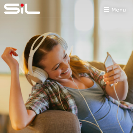
Menu
SiL
multimédia