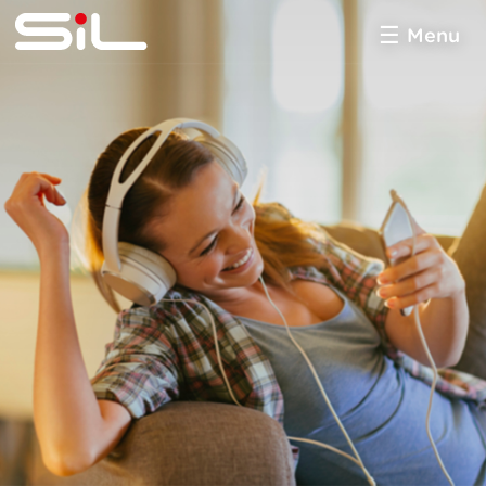
Menu
SiL
multimédia