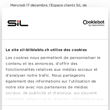
Mercredi 17 décembre, l’Espace clients SiL de
Chauderon se transforme en terrain de jeu pour les
fans de hockey et les familles lausannoises. Venez à
la rencontre des joueurs et joueuses du Lausanne
Hockey Club pour une séance de dédicaces
exceptionnelle, dans une ambiance conviviale et
festive.
Au programme
Séance de dédicaces
Le site sil-bliblablo.ch utilise des cookies
Photobooth pour repartir avec un souvenir
Léo, la mascotte du LHC
Les cookies nous permettent de personnaliser le
Grand concours pour tenter de
gagner 1
contenu et les annonces, d'offrir des
abonnement LHC saison 2025/26
fonctionnalités relatives aux médias sociaux et
Grosse surprise
d'analyser notre trafic. Nous partageons
également des informations sur l'utilisation de
Dans quelques jours, vous aurez peut-être un
abonnement LHC 2025/26 entre les mains! Mais
notre site avec nos partenaires de médias
pour cela, il faudra venir à la rencontre de
Dominik
sociaux, de publicité et d'analyse, qui peuvent
Kahun, Ken Jäger, Angelina Massot, Lisa Cédelle et
combiner celles-ci avec d'autres informations que
Natalie Musilova
à notre Espace clients de
Chauderon.
vous leur avez fournies ou qu'ils ont collectées