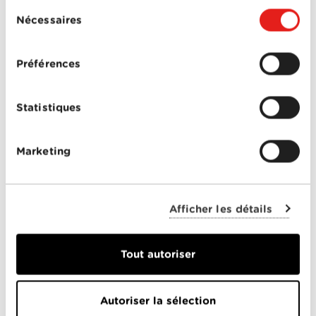
lors de votre utilisation de leurs services.
Infos pratiques
Sélection
Nécessaires
du
Lieu: Espace clients SiL, Place Chauderon 23
consentement
Date: mercredi 17 décembre 2025
Ouverture des portes: 15h30
Préférences
Un moment de proximité, de sport et de bonne
humeur, à vivre au cœur de Lausanne. On se réjouit
de vous y retrouver!
Statistiques
Marketing
PARTICULIERS
Afficher les détails
Offres Combinées
Tout autoriser
Mobile
Télévision
Autoriser la sélection