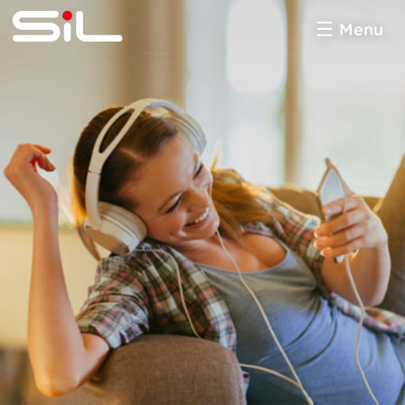
Menu
SiL
multimédia