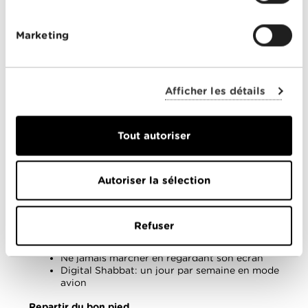
Le cerveau a besoin de temps libre pour rester
Marketing
créatif. Une stimulation permanente par des vidéos
et des notifications entraîne stress et fatigue. À
l’inverse, aménager des moments de vide procure
sérénité et ouvre la voie à de nouvelles idées.
Afficher les détails
Mario Sgarrella recommande une règle simple et
motivante pour se déconnecter: «Une heure par
jour, un jour par mois, une semaine par année».
Autrement dit, programmer des respirations
Tout autoriser
régulières loin des écrans.
Les six règles d’or de Mario Sgarrella
Autoriser la sélection
Pas de téléphone dans la chambre à coucher
Pas de téléphone durant une conversation
Pas de smartphone à table
Refuser
Pas de messages ni de réseaux sociaux en
voiture
Ne jamais marcher en regardant son écran
Digital Shabbat: un jour par semaine en mode
avion
Repartir du bon pied