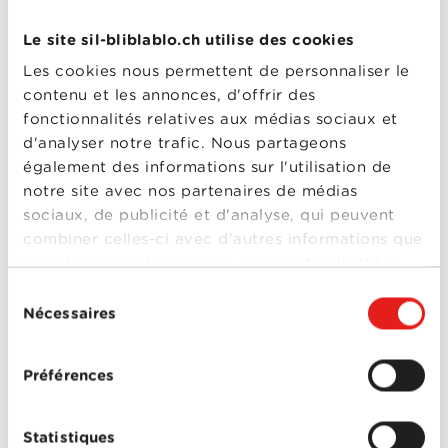
instaurer des plages horaires pour consulter ses
mails et messages, séparer les usages privés et
Le site sil-bliblablo.ch utilise des cookies
professionnels, aide à rester concentré sur
l’essentiel et à libérer du temps pour d’autres
Les cookies nous permettent de personnaliser le
activités. Là encore, le mode avion est une arme
contenu et les annonces, d'offrir des
efficace pour garder la maîtrise.
fonctionnalités relatives aux médias sociaux et
Pleine conscience et minimalisme numérique
d'analyser notre trafic. Nous partageons
également des informations sur l'utilisation de
«Il n’y a rien de mal en soi à scroller, rappelle Mario
notre site avec nos partenaires de médias
Sgarrella. Le problème, c’est quand on le fait à ses
dépens et à ceux de ses proches». D’où l’importance
sociaux, de publicité et d'analyse, qui peuvent
de la pleine conscience: se connecter avec une
combiner celles-ci avec d'autres informations que
intention claire, pour une recherche précise ou une
vous leur avez fournies ou qu'ils ont collectées
interaction ciblée. Programmer des limites de temps
sur ses applications peut aider à éviter les dérives.
lors de votre utilisation de leurs services.
Sélection
Nécessaires
du
Autre approche complémentaire: le minimalisme
numérique. Garder seulement les applications
consentement
vraiment utiles, si vous ne savez plus ce qu’elles
vous apportent, il est certainement temps de les
Préférences
supprimer. Un tri salutaire pour reprendre le
contrôle.
Statistiques
Créer de l’espace pour du neuf