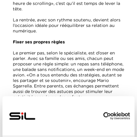
heure de scrolling», c’est qu’il est temps de lever la
tête.
La rentrée, avec son rythme soutenu, devient alors
l’occasion idéale pour rééquilibrer sa relation au
numérique.
Fixer ses propres règles
Le premier pas, selon le spécialiste, est d’oser en
parler. Avec sa famille ou ses amis, chacun peut
proposer une règle simple: un repas sans téléphone,
une balade sans notifications, un week-end en mode
avion. «On a tous entendu des stratégies, autant se
les partager et se soutenir», encourage Mario
Sgarrella. Entre parents, ces échanges permettent
aussi de trouver des astuces pour stimuler leur
créativité sans écran des enfants.
Mais si je ne suis plus joignable?
C’est une inquiétude répandue. Pourtant, les
messages d’absence sont de précieux alliés. Prévenir
ses proches que l’on prend du temps pour soi est
souvent bien accepté, voire salué. Dans le quotidien,