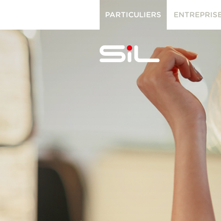
PARTICULIERS
ENTREPRIS
PARTICULIERS
ENTREPRISES
SiL
multimédi