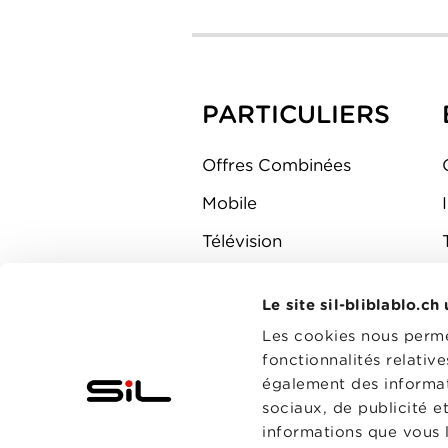
PARTICULIERS
Offres Combinées
Mobile
Télévision
Montre d'alarme
Le site sil-bliblablo.ch
Les cookies nous permet
fonctionnalités relativ
également des informati
sociaux, de publicité e
informations que vous l