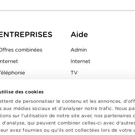
ENTREPRISES
Aide
Offres combinées
Admin
Internet
Internet
Téléphonie
TV
Mobile
Téléphone
 utilise des cookies
FAQ
E-mail
tent de personnaliser le contenu et les annonces, d'off
Fibre
es aux médias sociaux et d'analyser notre trafic. Nous p
ons sur l'utilisation de notre site avec nos partenaires
Sécurité
t d'analyse, qui peuvent combiner celles-ci avec d'autre
État du réseau
eur avez fournies ou qu'ils ont collectées lors de votre u