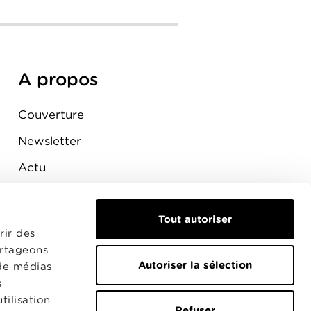
A propos
Couverture
Newsletter
Actu
Presse
Tout autoriser
Raccordement
rir des
artageons
Autoriser la sélection
 de médias
s
tilisation
Refuser