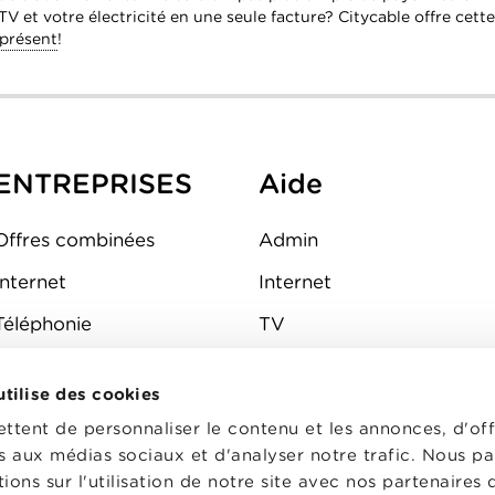
 TV et votre électricité en une seule facture? Citycable offre cette
 présent
!
ENTREPRISES
Aide
Offres combinées
Admin
Internet
Internet
Téléphonie
TV
Mobile
Téléphone
 utilise des cookies
FAQ
E-mail
tent de personnaliser le contenu et les annonces, d'off
Fibre
es aux médias sociaux et d'analyser notre trafic. Nous p
ons sur l'utilisation de notre site avec nos partenaires
Sécurité