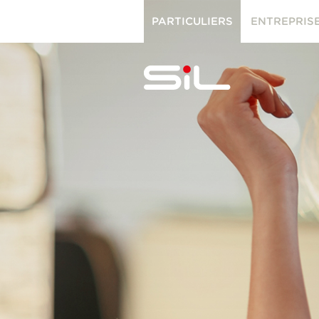
PARTICULIERS
ENTREPRIS
PARTICULIERS
ENTREPRISES
SiL
multimédi