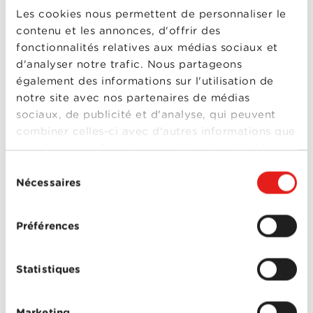
retrouverez cet esprit décalé ainsi que trois des
Les cookies nous permettent de personnaliser le
personnages préférés de la grande sœur LHH. La
contenu et les annonces, d'offrir des
websérie mettra en scène le quotidien des jeunes
trentenaires célibataires. Sa diffusion est prévue en
fonctionnalités relatives aux médias sociaux et
début d’année 2018.
d'analyser notre trafic. Nous partageons
également des informations sur l'utilisation de
Envie de faire partie du casting en tant que
notre site avec nos partenaires de médias
figurant(e)?
Participez à notre concours
jusqu'au
sociaux, de publicité et d'analyse, qui peuvent
mardi 17 octobre à midi!
combiner celles-ci avec d'autres informations que
vous leur avez fournies ou qu'ils ont collectées
lors de votre utilisation de leurs services.
Sélection
Nécessaires
du
consentement
PARTICULIERS
Préférences
Offres Combinées
Statistiques
Mobile
Télévision
Marketing