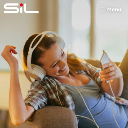
Menu
SiL
multimédia