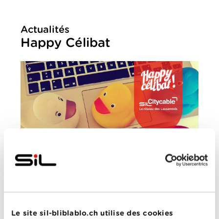
Actualités
Happy Célibat
MARDI, 10 OCTOBRE 2017
Vous avez aimé
Ladies Happy Hour
? Vous allez
Le site sil-bliblablo.ch utilise des cookies
adorer son spin-off
Happy Célibat
! Vous y