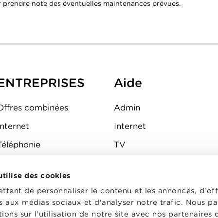
 prendre note des éventuelles maintenances prévues.
ENTREPRISES
Aide
Offres combinées
Admin
Internet
Internet
Téléphonie
TV
Mobile
Téléphone
 utilise des cookies
FAQ
E-mail
tent de personnaliser le contenu et les annonces, d'off
Fibre
es aux médias sociaux et d'analyser notre trafic. Nous p
ons sur l'utilisation de notre site avec nos partenaires