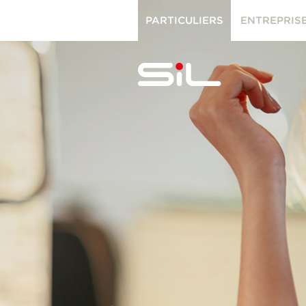
PARTICULIERS
ENTREPRIS
PARTICULIERS
ENTREPRISES
SiL
multimédi