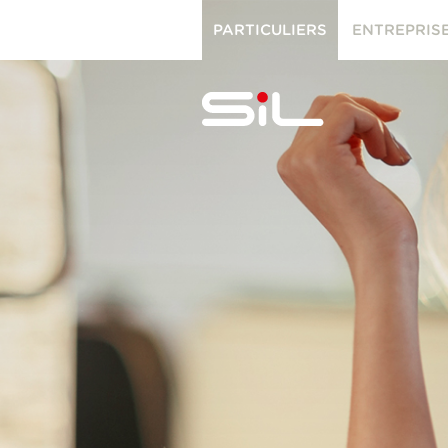
PARTICULIERS
ENTREPRIS
PARTICULIERS
ENTREPRISES
SiL
multimédi