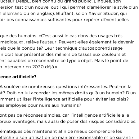
ducteur DeepL, bien connu du grand public. Linguee, son
version test d’un nouvel outil qui permet d’améliorer le style d’un
 allemand ou en anglais). Bluffant, selon Xavier Studer, qui
voir des connaissances suffisantes pour repérer d’éventuelles
que des humains. «C’est aussi le cas dans des usages très
médicaux», relève l’auteur. Peuvent-elles également le devenir
els que la conduite? Leur technique d’autoapprentissage
On doit leur présenter des milliers de tasses aux couleurs et
ent capables de reconnaître ce type d’objet. Mais le point de
n intervenir en 2030 déjà.»
gence artificielle?
'IA soulève de nombreuses questions intéressantes. Peut-on la
t? Doit-on lui accorder les mêmes droits qu'à un humain? D’un
ent utiliser l'intelligence artificielle pour éviter les biais?
 pas employée pour nuire aux humains?
t pas de réponses simples, car l'intelligence artificielle a le
reux avantages, mais aussi de poser des risques considérables.
blématiques dès maintenant afin de mieux comprendre les
éfléchir à son utilisation de manière responsable et de garantir