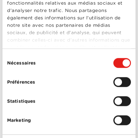
fonctionnalités relatives aux médias sociaux et
deux dates pour lesquelles des places vous sont
offertes!
Participez à notre concours
jusqu'au
mardi
d'analyser notre trafic. Nous partageons
5 juin à minuit
.
également des informations sur l'utilisation de
notre site avec nos partenaires de médias
sociaux, de publicité et d'analyse, qui peuvent
combiner celles-ci avec d'autres informations que
vous leur avez fournies ou qu'ils ont collectées
lors de votre utilisation de leurs services.
Sélection
PARTICULIERS
Nécessaires
du
consentement
Offres Combinées
Préférences
Mobile
Télévision
Statistiques
Montre d'alarme
Marketing
ENTREPRISES