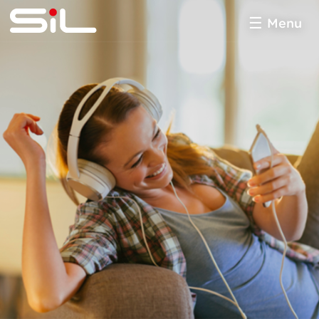
Menu
SiL
multimédia