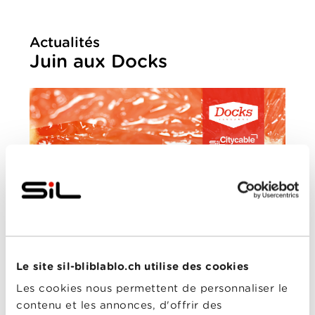
Actualités
Juin aux Docks
MERCREDI, 30 MAI 2018
Le site sil-bliblablo.ch utilise des cookies
Le programme du mois de juin des
Docks de
Les cookies nous permettent de personnaliser le
Lausanne
va vous faire danser!
contenu et les annonces, d'offrir des
Citycable veut vous en faire profiter et a sélectionné