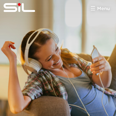
Menu
SiL
multimédia