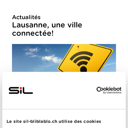
Actualités
Lausanne, une ville
connectée!
LUNDI, 8 JUIN 2015
Depuis le début du mois de mai, le
Wi-Fi est
Le site sil-bliblablo.ch utilise des cookies
disponible dans le quartier du Flon
grâce à notre