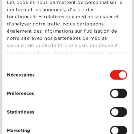
Les cookies nous permettent de personnaliser le
partenariat avec Mobimo Management SA.
contenu et les annonces, d'offrir des
Le Wi-Fi public du Quartier du Flon ainsi proposé
fonctionnalités relatives aux médias sociaux et
fait partie du réseau public lausannois "Lausanne
Freespot by Citycable".
d'analyser notre trafic. Nous partageons
également des informations sur l'utilisation de
Et le réseau ne va pas s'arrêter là! Plus d'une
centaine de points vont voir le jour tout
notre site avec nos partenaires de médias
prochainement.
sociaux, de publicité et d'analyse, qui peuvent
combiner celles-ci avec d'autres informations que
vous leur avez fournies ou qu'ils ont collectées
lors de votre utilisation de leurs services.
Sélection
Nécessaires
du
consentement
PARTICULIERS
Préférences
Offres Combinées
Mobile
Statistiques
Télévision
Marketing
Montre d'alarme