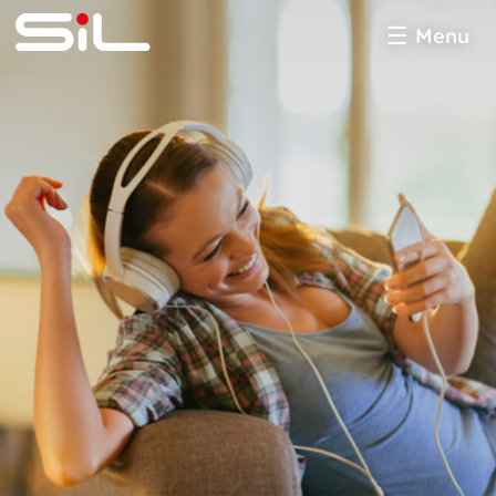
Menu
SiL
multimédia