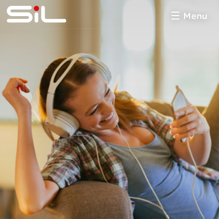
Menu
SiL
multimédia