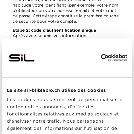
habitude votre identifiant (par exemple, votre nom
d'utilisateur ou votre adresse e-mail) et votre mot
de passe. Cette étape constitue la première couche
de sécurité pour votre compte.
Étape 2: code d’authentification unique
Après avoir soumis vos informations
d'identification, vous devrez fournir un deuxième
facteur d'authentification. Ce facteur
supplémentaire est un code unique. Pour l’obtenir,
utilisez une application d'authentification, comme
Google Authenticator ou Authy disponibles au
téléchargement depuis le store de votre
smartphone. Après l’étape 1, l’application génère un
code temporaire à saisir pour terminer le processus.
Le site sil-bliblablo.ch utilise des cookies
Les cookies nous permettent de personnaliser le
contenu et les annonces, d'offrir des
fonctionnalités relatives aux médias sociaux et
d'analyser notre trafic. Nous partageons
également des informations sur l'utilisation de