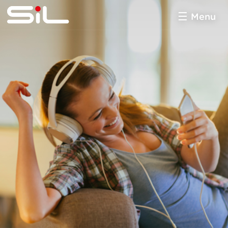
Menu
SiL
multimédia