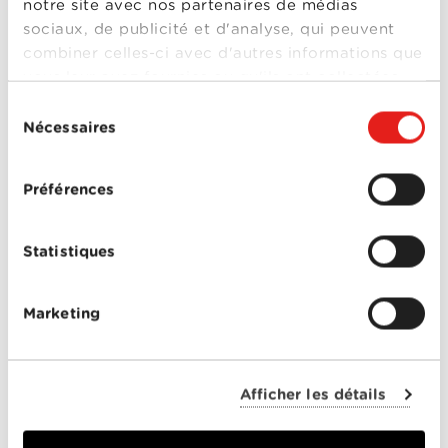
notre site avec nos partenaires de médias
sociaux, de publicité et d'analyse, qui peuvent
combiner celles-ci avec d'autres informations que
vous leur avez fournies ou qu'ils ont collectées
lors de votre utilisation de leurs services.
Sélection
Nécessaires
du
L'objectif principal de la double authentification est
d'ajouter une couche de protection supplémentaire
consentement
à votre compte. Même si quelqu'un découvre votre
mot de passe, il lui sera impossible d'accéder à votre
Préférences
compte sans le deuxième facteur d'authentification.
Cela réduit considérablement le risque de piratage.
Statistiques
Nous vous recommandons d'activer la double
authentification sur votre Espace client. Elle
protège l’accès à vos données personnelles et à la
configuration de vos abonnements.
Marketing
Comment activer l’authentification à deux
facteurs?
Afficher les détails
Télécharger une application d’authentification
sur votre smartphone, par exemple Google
Authenticator