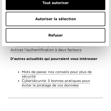
Rendez-vous dans votre
Espace client
, dans la
Tout autoriser
rubrique Authentification à deux facteurs
accessible depuis le menu Mon compte > Sécurité
Scannez le QR Code avec l’application
d’authentification
Autoriser la sélection
Entrez le code à usage unique généré par
l’application
Générez des codes de secours afin de pouvoir
Refuser
vous connecter en cas de problème par exemple
la perte de votre téléphone. Stockez-les de
manière sûre pour y accéder facilement.
Activez l’authentification à deux facteurs
D’autres actualités qui pourraient vous intéresser
Mots de passe: nos conseils pour plus de
sécurité
Cybersécurité: 5 bonnes pratiques pour
éviter le piratage de vos données