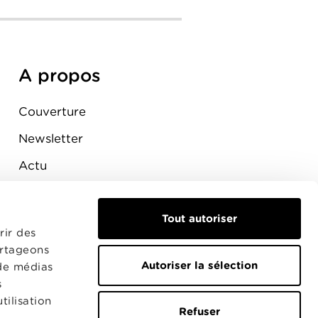
A propos
Couverture
Newsletter
Actu
Presse
Tout autoriser
Raccordement
rir des
artageons
Autoriser la sélection
 de médias
s
tilisation
Refuser