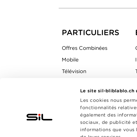
PARTICULIERS
Offres Combinées
Mobile
Télévision
Montre d'alarme
Le site sil-bliblablo.ch
Les cookies nous permet
fonctionnalités relativ
également des informati
sociaux, de publicité e
informations que vous l