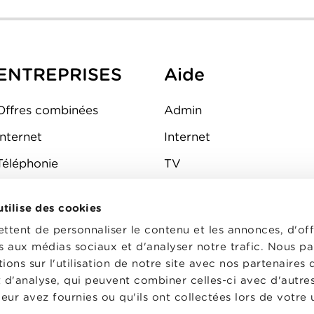
ENTREPRISES
Aide
Offres combinées
Admin
Internet
Internet
Téléphonie
TV
Mobile
Téléphone
 utilise des cookies
FAQ
E-mail
tent de personnaliser le contenu et les annonces, d'off
Fibre
es aux médias sociaux et d'analyser notre trafic. Nous p
ons sur l'utilisation de notre site avec nos partenaires
Sécurité
t d'analyse, qui peuvent combiner celles-ci avec d'autre
État du réseau
eur avez fournies ou qu'ils ont collectées lors de votre u