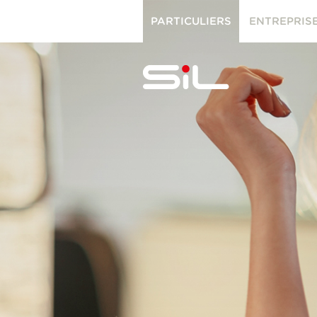
PARTICULIERS
ENTREPRIS
PARTICULIERS
ENTREPRISES
SiL
multimédi