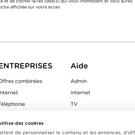
 et de cocher la/les case(s) qui vous intéressent et vous aurez
oche affichée sur votre écran.
ENTREPRISES
Aide
Offres combinées
Admin
Internet
Internet
Téléphonie
TV
Mobile
Téléphone
 utilise des cookies
FAQ
E-mail
tent de personnaliser le contenu et les annonces, d'off