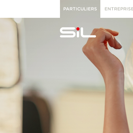
PARTICULIERS
ENTREPRIS
PARTICULIERS
ENTREPRISES
SiL
multimédi