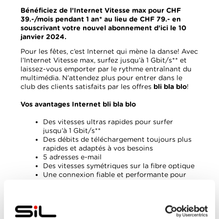
Bénéficiez de l’Internet Vitesse max pour CHF
39.-/mois pendant 1 an* au lieu de CHF 79.- en
souscrivant votre nouvel abonnement d’ici le 10
janvier 2024.
Pour les fêtes, c’est Internet qui mène la danse! Avec
l’Internet Vitesse max, surfez jusqu’à 1 Gbit/s** et
laissez-vous emporter par le rythme entraînant du
multimédia. N’attendez plus pour entrer dans le
club des clients satisfaits par les offres
bli
bla
blo
!
Vos avantages Internet
bli
bla
blo
Des vitesses ultras rapides pour surfer
jusqu’à 1 Gbit/s**
Des débits de téléchargement toujours plus
rapides et adaptés à vos besoins
5 adresses e-mail
Des vitesses symétriques sur la fibre optique
Une connexion fiable et performante pour
surfer, travailler ou jouer
Modem Wi-Fi inclus
Bouclier Internet, la protection maximale
Le Bouclier Internet permet de bloquer l’accès à des