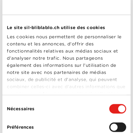
sites, services et adresses IP référencés dans des
listes noires associées entre autres, à des logiciels
malveillants ou des tentatives d’hameçonnage
considérés comme dangereux. Il est activé par
défaut sur tous les abonnements Internet
bli
bla
blo
.
Le site sil-bliblablo.ch utilise des cookies
Les cookies nous permettent de personnaliser le
Contrôle parental web, la sécurité avant tout
Avec le contrôle parental gratuit, vous pouvez
contenu et les annonces, d'offrir des
filtrer les contenus inappropriés à un jeune public
fonctionnalités relatives aux médias sociaux et
grâce à des listes noires régulièrement mises à jour.
d'analyser notre trafic. Nous partageons
Tout comme le Bouclier Internet, vous pouvez
l’activer ou le désactiver en tout temps depuis votre
également des informations sur l'utilisation de
Espace client.
notre site avec nos partenaires de médias
sociaux, de publicité et d'analyse, qui peuvent
combiner celles-ci avec d'autres informations que
DÉCOUVREZ NOS ABONNEMENTS
vous leur avez fournies ou qu'ils ont collectées
INTERNET
lors de votre utilisation de leurs services.
Sélection
Nécessaires
du
consentement
Déjà client Internet?
Préférences
Cette promotion est également faite pour vous!