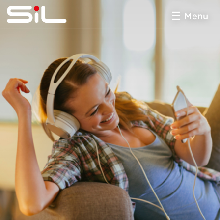
Menu
SiL
multimédia