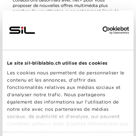
collaborons désormais avec net+ pour vous
proposer de nouvelles offres multimédia plus
proches de vos attentes, avec notamment l’arrivée
du mobile.
L’arrivée de BLI BLA BLO
Un peu de BLI, de BLA et de BLO… les packs BLI
BLA BLO font leur entrée dans la gamme de
produits proposés par Citycable. Le meilleur
d’internet, de la TV et de la téléphonie sont réunis
pour un maximum de plaisir. Vous profitez ainsi de
tous les avantages de BLI BLA BLO :
Le site sil-bliblablo.ch utilise des cookies
Les cookies nous permettent de personnaliser le
Internet ultra rapide
Des abonnements mobiles à prix réduits
contenu et les annonces, d'offrir des
Le meilleur de la TV
fonctionnalités relatives aux médias sociaux et
Et bien plus encore !
d'analyser notre trafic. Nous partageons
Vous tomberez certainement sous le charme de nos
également des informations sur l'utilisation de
packs…
notre site avec nos partenaires de médias
JE VEUX EN PROFITER
sociaux, de publicité et d'analyse, qui peuvent
combiner celles-ci avec d'autres informations que
Un site web tout beau tout neuf
vous leur avez fournies ou qu'ils ont collectées