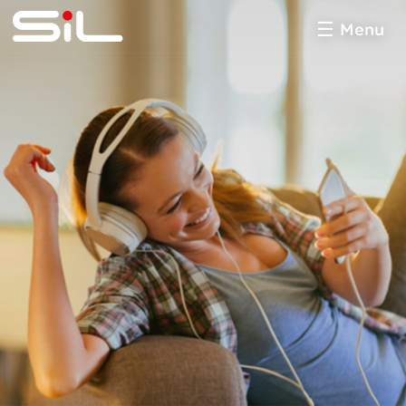
Menu
SiL
multimédia