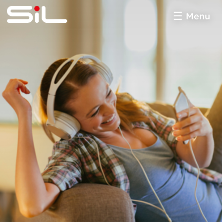
Menu
SiL
multimédia