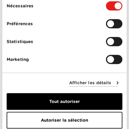
Sélection
de la séance offerte.
Nécessaires
du
Rendez-vous le week-end prochain pour une
consentement
nouvelle surprise cinéma de l’Avent!
Préférences
NETPLUS.TV
Statistiques
Marketing
PARTICULIERS
Afficher les détails
Offres Combinées
Tout autoriser
Mobile
Télévision
Autoriser la sélection
Montre d'alarme