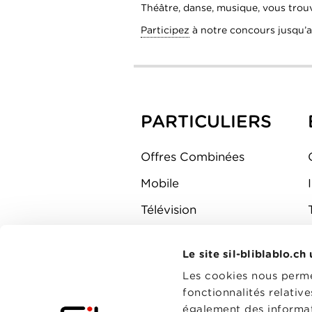
Théâtre, danse, musique, vous tro
Participez
à notre concours jusqu’a
PARTICULIERS
Offres Combinées
Mobile
Télévision
Montre d'alarme
Le site sil-bliblablo.ch
Les cookies nous permet
fonctionnalités relativ
également des informati