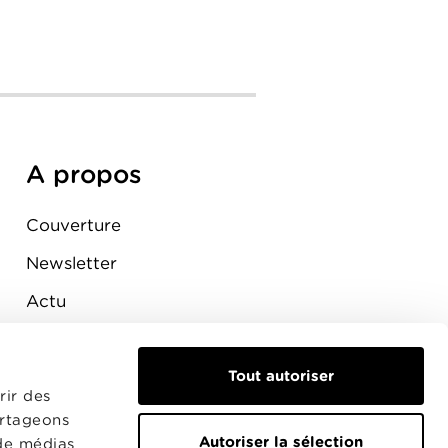
A propos
Couverture
Newsletter
Actu
Presse
Tout autoriser
Raccordement
rir des
artageons
Autoriser la sélection
 de médias