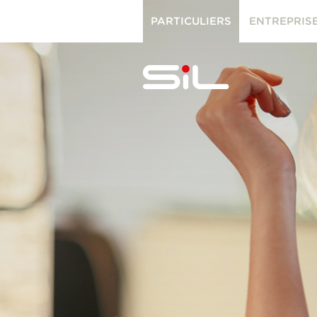
PARTICULIERS
ENTREPRIS
PARTICULIERS
ENTREPRISES
SiL
multimédi