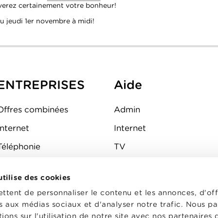
uverez certainement votre bonheur!
u jeudi 1er novembre à midi!
ENTREPRISES
Aide
Offres combinées
Admin
Internet
Internet
Téléphonie
TV
Mobile
Téléphone
 utilise des cookies
FAQ
E-mail
tent de personnaliser le contenu et les annonces, d'off
Fibre
es aux médias sociaux et d'analyser notre trafic. Nous p
ons sur l'utilisation de notre site avec nos partenaires