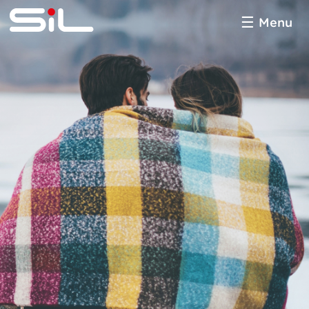
Menu
SiL
multimédia