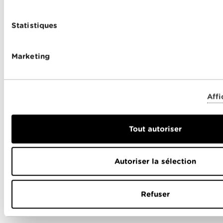
Aide
Statistiques
Admin
Internet
Marketing
TV
Téléphone
Affi
E-mail
Fibre
Tout autoriser
Sécurité
Autoriser la sélection
État du réseau
CG
Refuser
A propos