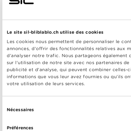
Offres Combinées
Mobile
Le site sil-bliblablo.ch utilise des cookies
Télévision
Les cookies nous permettent de personnaliser le cont
Montre d'alarme
annonces, d'offrir des fonctionnalités relatives aux 
d'analyser notre trafic. Nous partageons également 
ENTREPRISES
sur l'utilisation de notre site avec nos partenaires d
publicité et d'analyse, qui peuvent combiner celles-c
Offres combinées
informations que vous leur avez fournies ou qu'ils on
votre utilisation de leurs services.
Internet
Téléphonie
Sélection
Mobile
Nécessaires
du
consentement
FAQ
Préférences