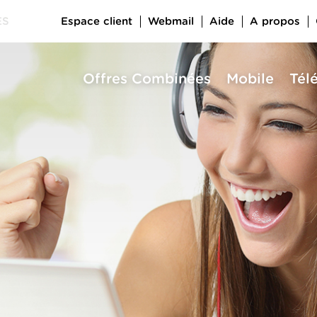
Espace client
Webmail
Aide
A propos
ES
Offres Combinées
Mobile
Tél
a