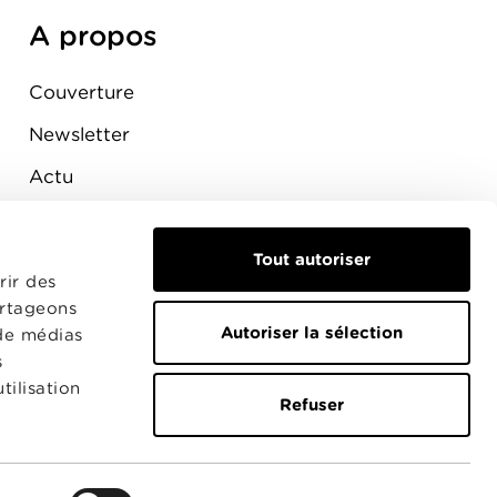
A propos
Couverture
Newsletter
Actu
Presse
Raccordement
Tout autoriser
rir des
artageons
Autoriser la sélection
 de médias
s
tilisation
Refuser