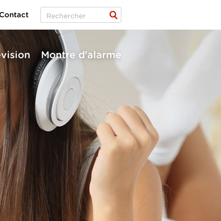
Contact
évision
Montre d'alarme