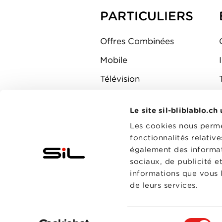
PARTICULIERS
Offres Combinées
Mobile
Télévision
Montre d'alarme
Le site sil-bliblablo.ch
Les cookies nous permet
fonctionnalités relativ
également des informati
sociaux, de publicité e
informations que vous l
de leurs services.
Sélection