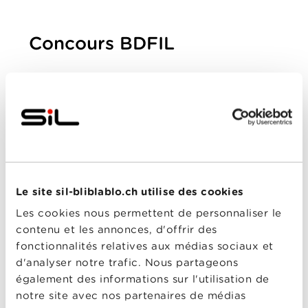
Concours BDFIL
Navré: le délai de participation de ce
concours a expiré.
Tenez-vous au courant des prochains
concours et promotions SiL multimédia
en
vous inscrivant ici
à notre newsletter
mensuelle !
Le site sil-bliblablo.ch utilise des cookies
REVENIR À LA PAGE D'ACCUEIL.
Les cookies nous permettent de personnaliser le
contenu et les annonces, d'offrir des
fonctionnalités relatives aux médias sociaux et
d'analyser notre trafic. Nous partageons
également des informations sur l'utilisation de
notre site avec nos partenaires de médias
PARTICULIERS