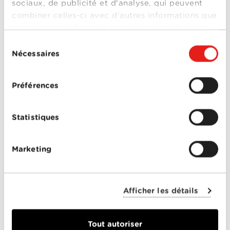
sociaux, de publicité et d'analyse, qui peuvent
combiner celles-ci avec d'autres informations que
Offres Combinées
vous leur avez fournies ou qu'ils ont collectées
Mobile
lors de votre utilisation de leurs services.
Sélection
Nécessaires
du
Télévision
consentement
Montre d'alarme
Préférences
ENTREPRISES
Statistiques
Offres combinées
Internet
Marketing
Téléphonie
Mobile
Afficher les détails
FAQ
Tout autoriser