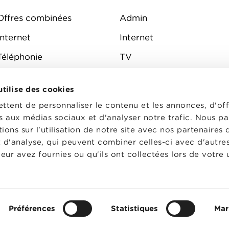
Offres combinées
Admin
Internet
Internet
Téléphonie
TV
Mobile
Téléphone
 utilise des cookies
FAQ
E-mail
tent de personnaliser le contenu et les annonces, d'off
Fibre
es aux médias sociaux et d'analyser notre trafic. Nous p
ons sur l'utilisation de notre site avec nos partenaires
Sécurité
t d'analyse, qui peuvent combiner celles-ci avec d'autre
État du réseau
eur avez fournies ou qu'ils ont collectées lors de votre u
CG
Préférences
Statistiques
Mar