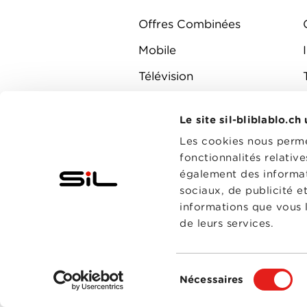
Offres Combinées
Mobile
Télévision
Montre d'alarme
Le site sil-bliblablo.ch
Les cookies nous permet
fonctionnalités relativ
également des informati
sociaux, de publicité e
informations que vous l
de leurs services.
Sélection
Nécessaires
du
consentement