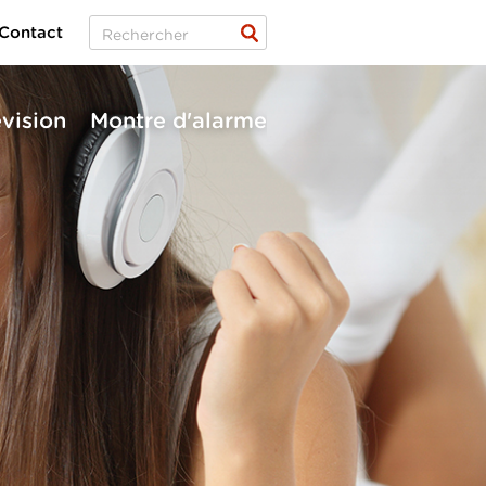
Contact
évision
Montre d'alarme