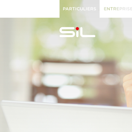
PARTICULIERS
ENTREPRIS
PARTICULIERS
ENTREPRISES
SiL
multimédi