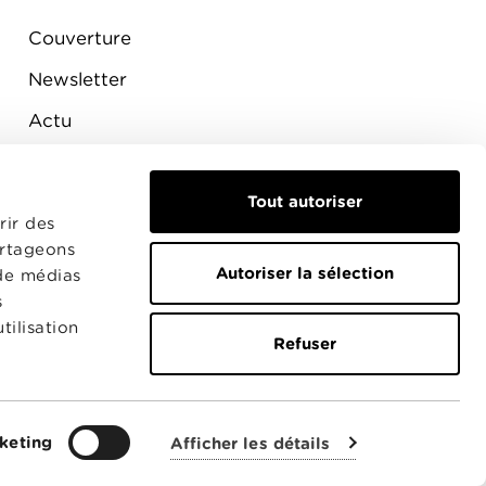
Couverture
Newsletter
Actu
Presse
Raccordement
Tout autoriser
rir des
artageons
Autoriser la sélection
 de médias
s
tilisation
Refuser
keting
Afficher les détails