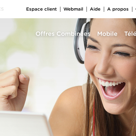
Espace client
Webmail
Aide
A propos
ES
Offres Combinées
Mobile
Tél
a