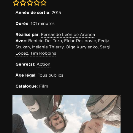
0-0
Année de sortie
: 2015
Durée
: 101 minutes
Réalisé par
:
Fernando León de Aranoa
Avec
:
Benicio Del Toro
,
Eldar Residovic
,
Fedja
Stukan
,
Mélanie Thierry
,
Olga Kurylenko
,
Sergi
López
,
Tim Robbins
Genre(s)
:
Action
Âge légal
: Tous publics
Catalogue
: Film