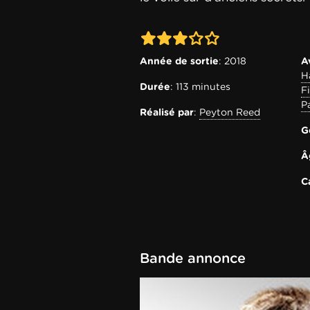
3-0
Année de sortie
: 2018
A
H
Durée
: 113 minutes
F
P
Réalisé par
:
Peyton Reed
G
Â
C
Bande annonce