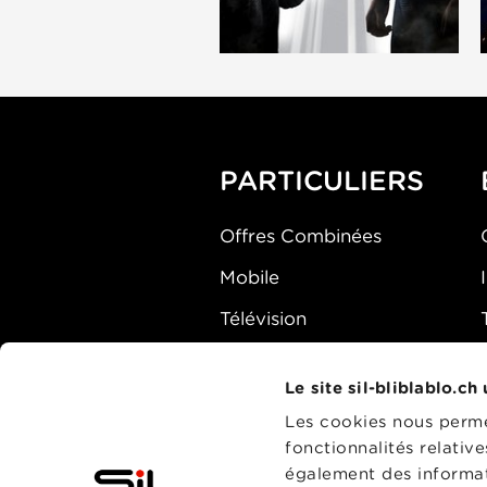
PARTICULIERS
Offres Combinées
Mobile
Télévision
Montre d'alarme
Le site sil-bliblablo.ch
Les cookies nous permet
fonctionnalités relativ
également des informati