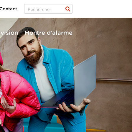
Contact
évision
Montre d'alarme