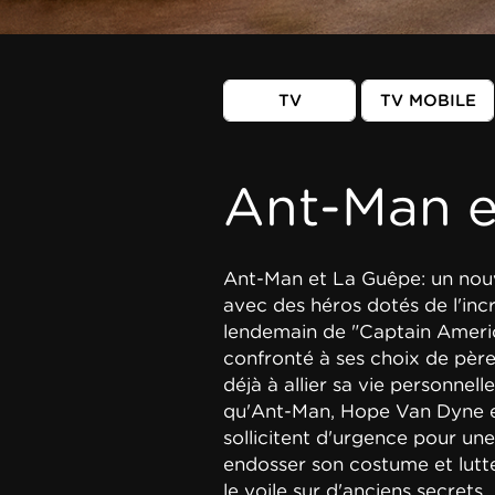
TV
TV MOBILE
Ant-Man e
Ant-Man et La Guêpe: un nouv
avec des héros dotés de l'incr
lendemain de "Captain America
confronté à ses choix de père 
déjà à allier sa vie personnell
qu'Ant-Man, Hope Van Dyne e
sollicitent d'urgence pour une
endosser son costume et lutt
le voile sur d'anciens secrets.