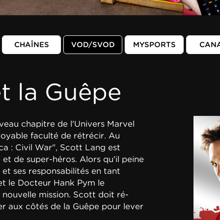
CHAÎNES
VOD/SVOD
MYSPORTS
CAN
t la Guêpe
eau chapitre de l'Univers Marvel
oyable faculté de rétrécir. Au
 : Civil War", Scott Lang est
et de super-héros. Alors qu'il peine
e et ses responsabilités en tant
t le Docteur Hank Pym le
 nouvelle mission. Scott doit ré-
er aux côtés de la Guêpe pour lever