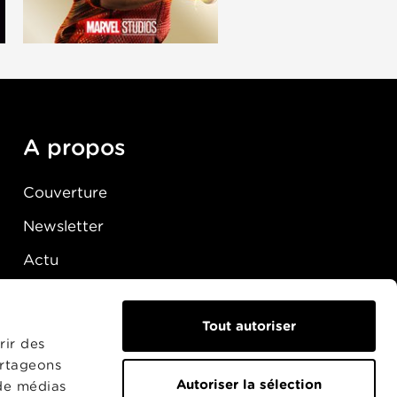
A propos
Couverture
Newsletter
Actu
Presse
Raccordement
Tout autoriser
rir des
artageons
Autoriser la sélection
 de médias