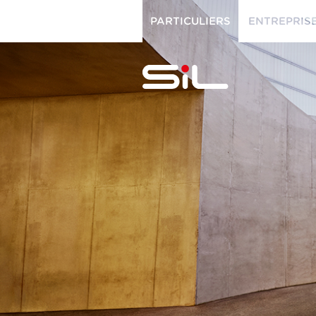
PARTICULIERS
ENTREPRIS
PARTICULIERS
ENTREPRISES
SiL
multimédi