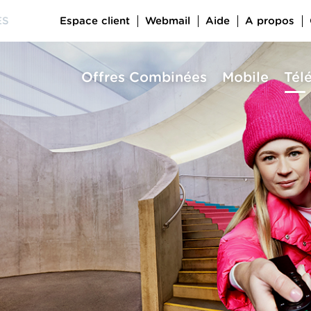
Espace client
Webmail
Aide
A propos
ES
Offres Combinées
Mobile
Tél
a