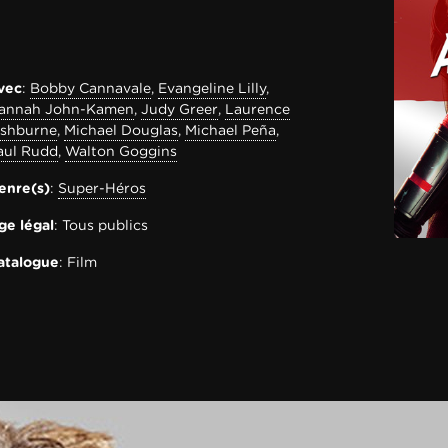
vec
:
Bobby Cannavale
,
Evangeline Lilly
,
annah John-Kamen
,
Judy Greer
,
Laurence
ishburne
,
Michael Douglas
,
Michael Peña
,
aul Rudd
,
Walton Goggins
enre(s)
:
Super-Héros
ge légal
: Tous publics
atalogue
: Film