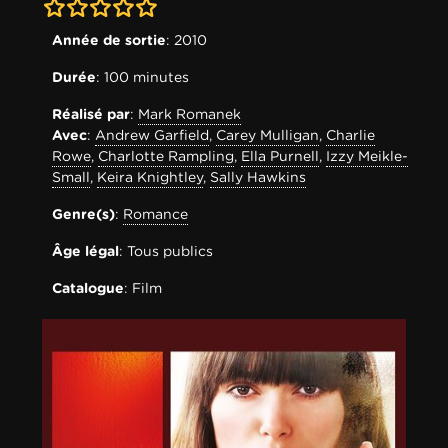
0-0
Année de sortie
: 2010
Durée
: 100 minutes
Réalisé par
:
Mark Romanek
Avec
:
Andrew Garfield
,
Carey Mulligan
,
Charlie
Rowe
,
Charlotte Rampling
,
Ella Purnell
,
Izzy Meikle-
Small
,
Keira Knightley
,
Sally Hawkins
Genre(s)
:
Romance
Âge légal
: Tous publics
Catalogue
: Film