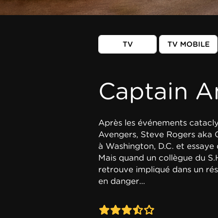
TV
TV MOBILE
Captain Am
Après les événements catacl
Avengers, Steve Rogers aka C
à Washington, D.C. et essay
Mais quand un collègue du S.H.
retrouve impliqué dans un rés
en danger...