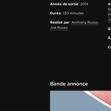
3-5
Année de sortie
: 2014
A
S
Durée
: 130 minutes
H
J
Réalisé par
:
Anthony Russo
,
Joe Russo
G
Â
C
Bande annonce