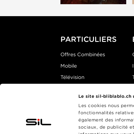
PARTICULIERS
Offres Combinées
Mobile
Télévision
Montre d'alarme
Le site sil-bliblablo.ch
Les cookies nous permet
fonctionnalités relativ
également des informati
sociaux, de publicité e