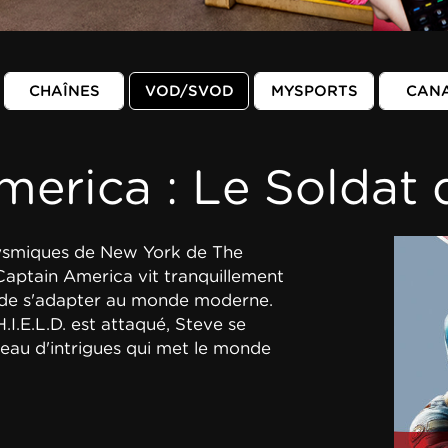
CHAÎNES
VOD/SVOD
MYSPORTS
CAN
erica : Le Soldat d
ysmiques de New York de The
aptain America vit tranquillement
e de s'adapter au monde moderne.
I.E.L.D. est attaqué, Steve se
eau d'intrigues qui met le monde