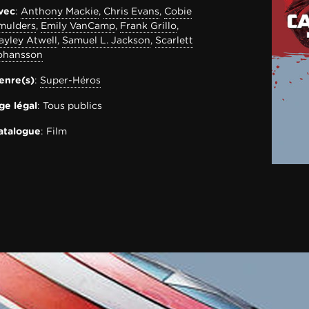
vec
:
Anthony Mackie
,
Chris Evans
,
Cobie
mulders
,
Emily VanCamp
,
Frank Grillo
,
ayley Atwell
,
Samuel L. Jackson
,
Scarlett
ohansson
enre(s)
:
Super-Héros
ge légal
: Tous publics
atalogue
: Film