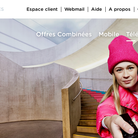
Espace client
Webmail
Aide
A propos
ES
Offres Combinées
Mobile
Tél
a