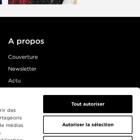
A propos
Couverture
Newsletter
Actu
Presse
Raccordement
Tout autoriser
rir des
artageons
Autoriser la sélection
 de médias
s