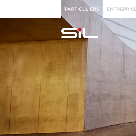
PARTICULIERS
ENTREPRIS
PARTICULIERS
ENTREPRISES
SiL
multimédi