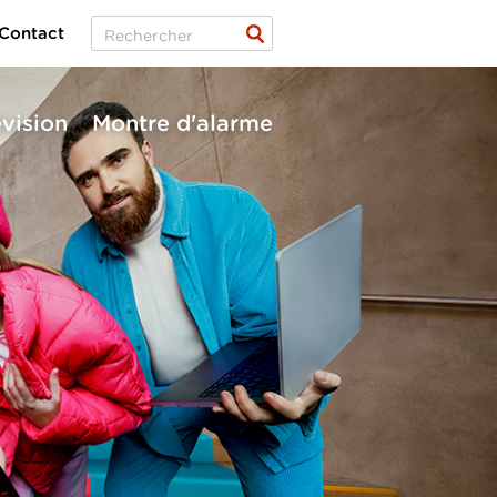
Contact
évision
Montre d'alarme