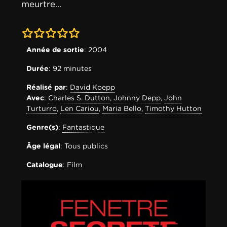
meurtre...
0-0
Année de sortie
: 2004
Durée
: 92 minutes
Réalisé par
:
David Koepp
Avec
:
Charles S. Dutton
,
Johnny Depp
,
John
Turturro
,
Len Cariou
,
Maria Bello
,
Timothy Hutton
Genre(s)
:
Fantastique
Âge légal
: Tous publics
Catalogue
: Film