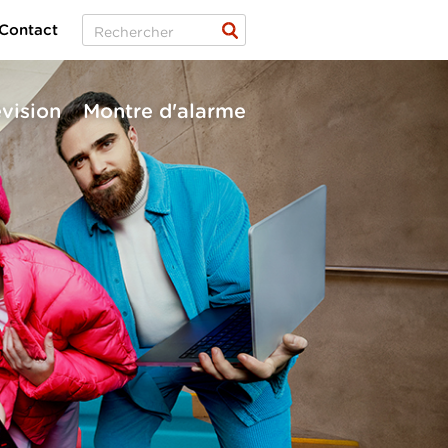
Contact
évision
Montre d'alarme