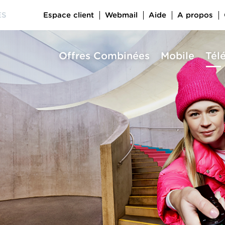
Espace client
Webmail
Aide
A propos
ES
Offres Combinées
Mobile
Tél
a