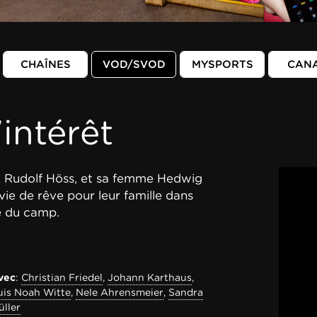
CHAÎNES
VOD/SVOD
MYSPORTS
CAN
intérêt
 Rudolf Höss, et sa femme Hedwig
vie de rêve pour leur famille dans
é du camp.
vec
:
Christian Friedel
,
Johann Karthaus
,
uis Noah Witte
,
Nele Ahrensmeier
,
Sandra
üller