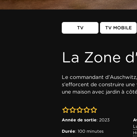
TV
TV MOBILE
La Zone d'
Le commandant d'Auschwitz,
s'efforcent de construire une 
une maison avec jardin à côt
0-0
Année de sortie
: 2023
A
L
Durée
: 100 minutes
H