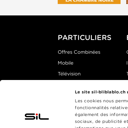
PARTICULIERS
Offres Combinées
Mobile
Télévision
Montre d'alarme
Le site sil-bliblablo.ch
Les cookies nous permet
fonctionnalités relativ
également des informati
sociaux, de publicité e