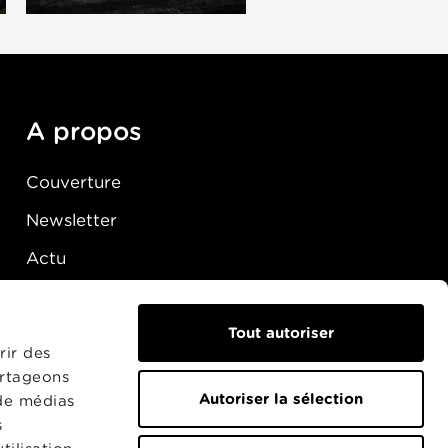
A propos
Couverture
Newsletter
Actu
Presse
Raccordement
Tout autoriser
rir des
artageons
Autoriser la sélection
 de médias
s