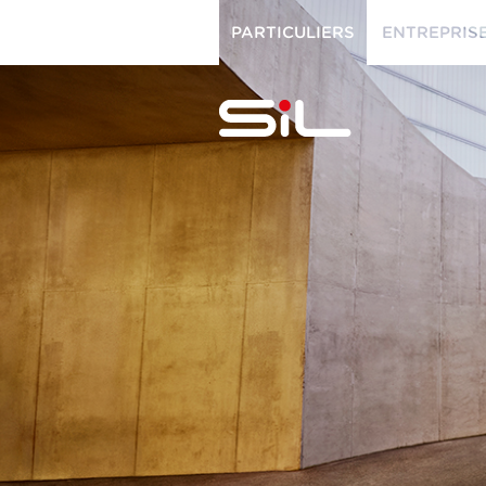
PARTICULIERS
ENTREPRIS
PARTICULIERS
ENTREPRISES
SiL
multimédi