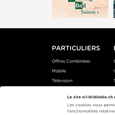
PARTICULIERS
Offres Combinées
Mobile
Télévision
Montre d'alarme
Le site sil-bliblablo.ch
Les cookies nous permet
fonctionnalités relativ