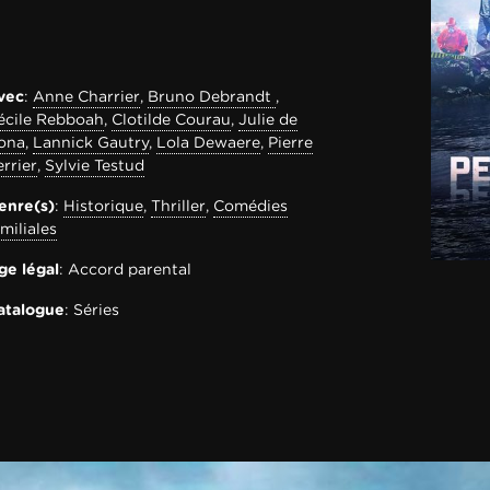
vec
:
Anne Charrier
,
Bruno Debrandt
,
écile Rebboah
,
Clotilde Courau
,
Julie de
ona
,
Lannick Gautry
,
Lola Dewaere
,
Pierre
errier
,
Sylvie Testud
enre(s)
:
Historique
,
Thriller
,
Comédies
amiliales
ge légal
: Accord parental
atalogue
: Séries