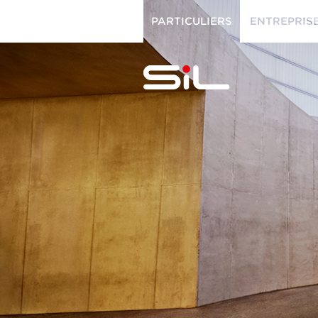
PARTICULIERS
ENTREPRIS
PARTICULIERS
ENTREPRISES
SiL
multimédi