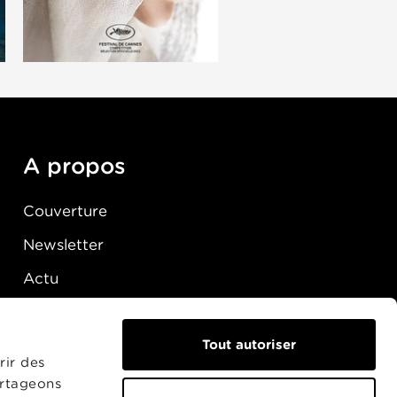
A propos
Couverture
Newsletter
Actu
Presse
Raccordement
Tout autoriser
rir des
artageons