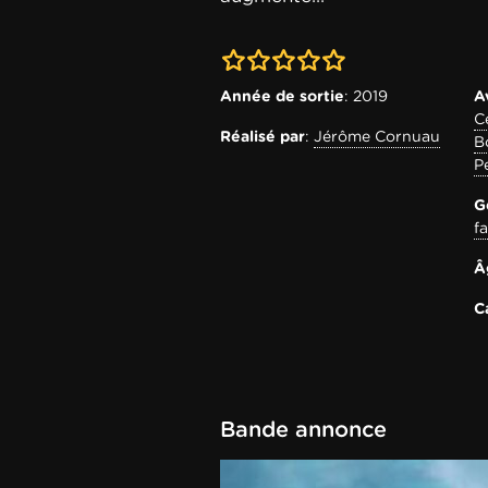
0-0
Année de sortie
: 2019
A
C
Réalisé par
:
Jérôme Cornuau
B
P
G
f
Â
C
Bande annonce