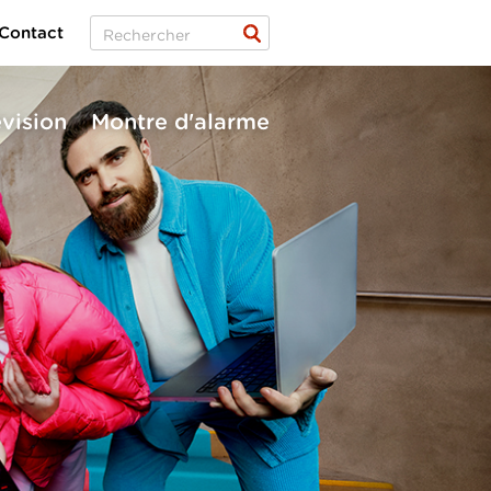
Contact
évision
Montre d'alarme