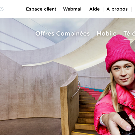
Espace client
Webmail
Aide
A propos
ES
Offres Combinées
Mobile
Tél
a