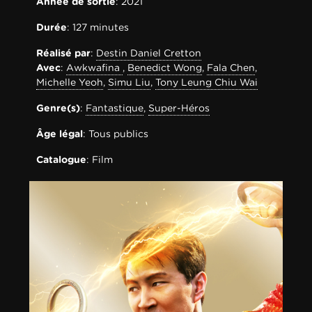
Année de sortie
: 2021
Durée
: 127 minutes
Réalisé par
:
Destin Daniel Cretton
Avec
:
Awkwafina
,
Benedict Wong
,
Fala Chen
,
Michelle Yeoh
,
Simu Liu
,
Tony Leung Chiu Wai
Genre(s)
:
Fantastique
,
Super-Héros
Âge légal
: Tous publics
Catalogue
: Film