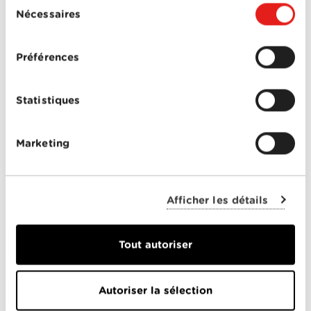
Sélection
Nécessaires
du
consentement
Un service sur mesure
Préférences
Installation accompagnée
Statistiques
Un collaborateur installe et configure
votre Wi-Fi avec vous.
Marketing
Conseils personnalisés
Une solution adaptée à votre façon de
Afficher les détails
vivre.
Support local
Tout autoriser
Une équipe proche de vous en cas de
question.
Autoriser la sélection