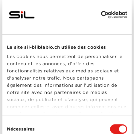
Toy Story :
Angoisse au motel
Année
2013
de
sortie
Réalisé
Angus MacLane
par
Avec
Barbara Tissier
,
Henri
Le site sil-bliblablo.ch utilise des cookies
Guybet
,
Jean-Philippe
Puymartin
,
Jean-Pierre
Les cookies nous permettent de personnaliser le
Michael
,
Richard
Darbois
contenu et les annonces, d'offrir des
Toy Story :
0-0
fonctionnalités relatives aux médias sociaux et
Angoisse au
Shrek 4 - Il était
d'analyser notre trafic. Nous partageons
également des informations sur l'utilisation de
une fin
motel
notre site avec nos partenaires de médias
Année
2010
de
sociaux, de publicité et d'analyse, qui peuvent
sortie
combiner celles-ci avec d'autres informations que
Réalisé
Mike Mitchell
par
vous leur avez fournies ou qu'ils ont collectées
Avec
Alain Chabat
,
Barbara
lors de votre utilisation de leurs services.
Tissier
,
Boris Rehlinger
,
Sélection
Med Hondo
,
Pascal
Nécessaires
du
Légitimus