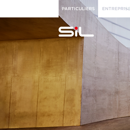
PARTICULIERS
ENTREPRIS
PARTICULIERS
ENTREPRISES
SiL
multimédi