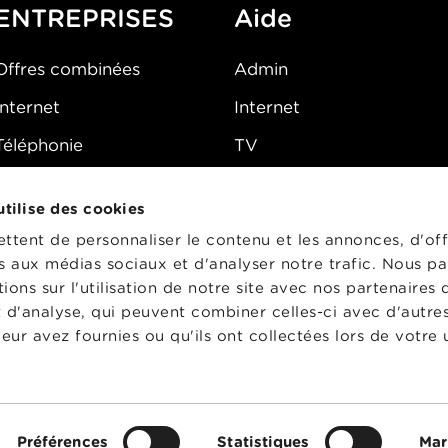
ENTREPRISES
Aide
Offres combinées
Admin
Internet
Internet
Téléphonie
TV
Mobile
Téléphone
 utilise des cookies
FAQ
E-mail
tent de personnaliser le contenu et les annonces, d'off
Fibre
es aux médias sociaux et d'analyser notre trafic. Nous p
ons sur l'utilisation de notre site avec nos partenaires
Sécurité
t d'analyse, qui peuvent combiner celles-ci avec d'autre
État du réseau
eur avez fournies ou qu'ils ont collectées lors de votre u
CG
Préférences
Statistiques
Mar