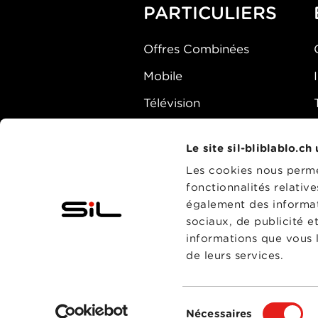
PARTICULIERS
Offres Combinées
Mobile
Télévision
Montre d'alarme
Le site sil-bliblablo.ch
Les cookies nous permet
fonctionnalités relativ
également des informati
sociaux, de publicité e
informations que vous l
de leurs services.
Sélection
Nécessaires