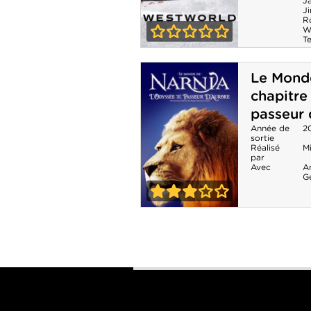
J
J
R
W
T
0-0
Westworld -
Le Monde
Saison 2
chapitre
passeur 
Année de
2
sortie
Réalisé
M
par
Avec
A
G
3-0
Le Monde de
Narnia, chapitre
3 : L'Odyssée du
passeur d'aurore