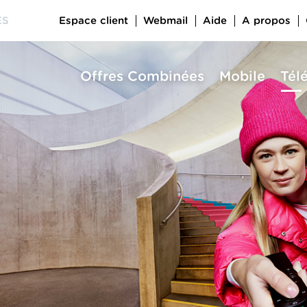
Espace client
Webmail
Aide
A propos
ES
Offres Combinées
Mobile
Tél
a