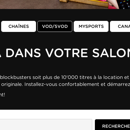
CHAÎNES
VOD/SVOD
MYSPORTS
CAN
A DANS VOTRE SALO
blockbusters soit plus de 10'000 titres à la location et 
n originale. Installez-vous confortablement et démarre
nt!