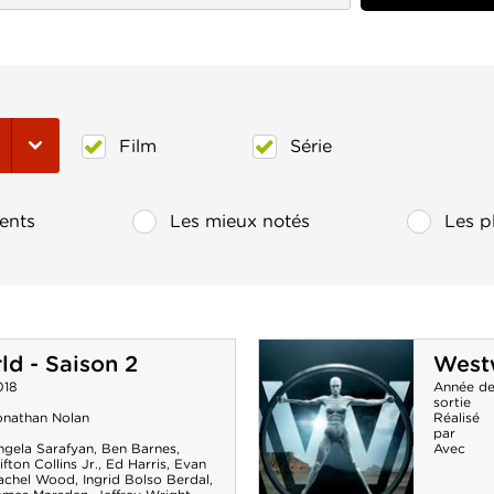
Film
Série
ents
Les mieux notés
Les p
d - Saison 2
Westw
018
Année d
sortie
onathan Nolan
Réalisé
par
ngela Sarafyan
,
Ben Barnes
,
Avec
ifton Collins Jr.
,
Ed Harris
,
Evan
achel Wood
,
Ingrid Bolso Berdal
,