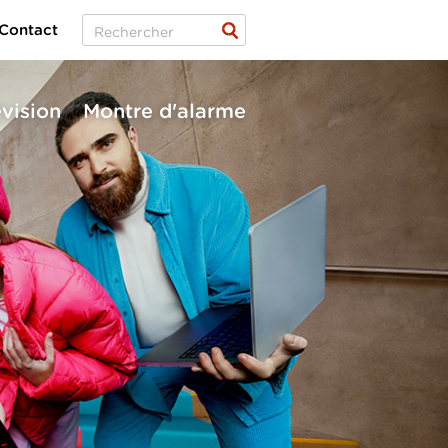
Contact
évision
Montre d'alarme