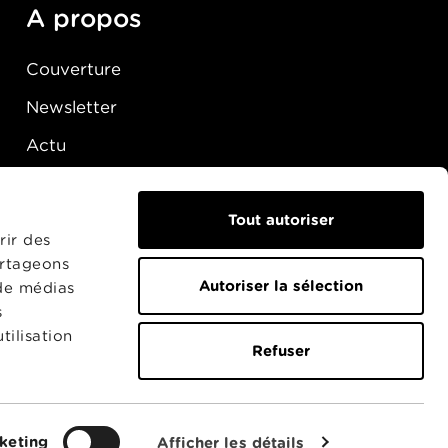
A propos
Couverture
Newsletter
Actu
Presse
Raccordement
Tout autoriser
rir des
artageons
Autoriser la sélection
 de médias
s
tilisation
Refuser
keting
Afficher les détails