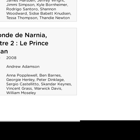
James Marsden
,
Jeffrey Wright
,
Jimmi Simpson
,
Kyle Bornheimer
,
Rodrigo Santoro
,
Shannon
Woodward
,
Sidse Babett Knudsen
,
Tessa Thompson
,
Thandie Newton
nde de Narnia,
tre 2 : Le Prince
ian
e
2008
Andrew Adamson
Anna Popplewell
,
Ben Barnes
,
Georgie Henley
,
Peter Dinklage
,
Sergio Castellitto
,
Skandar Keynes
,
Vincent Grass
,
Warwick Davis
,
William Moseley