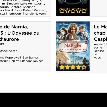
ames Marsden
,
Jeffrey Wright
,
immi Simpson
,
Luke Hemsworth
,
odrigo Santoro
,
Shannon
oodward
,
Sidse Babett Knudsen
,
essa Thompson
,
Thandie Newton
0-0
Westworld -
 de Narnia,
Le Mo
Saison 1
 3 : L'Odyssée du
chapi
d'aurore
Casp
010
Année d
sortie
ichael Apted
Réalisé
par
nna Popplewell
,
Ben Barnes
,
Avec
eorgie Henley
,
Skandar Keynes
4-0
Le Monde de
Narnia, chapitre
2 : Le Prince
Caspian