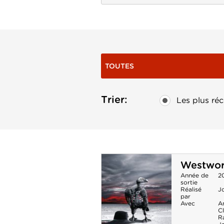
TOUTES
Trier:
Les plus réc
Westworl
Année de
2
sortie
Réalisé
J
par
Avec
A
Cl
R