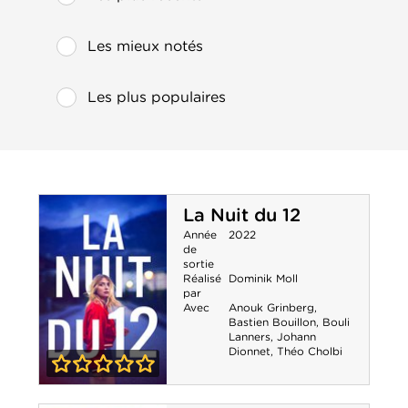
Les mieux notés
Les plus populaires
La Nuit du 12
Année
2022
de
sortie
Réalisé
Dominik Moll
par
Avec
Anouk Grinberg
,
Bastien Bouillon
,
Bouli
Lanners
,
Johann
Dionnet
,
Théo Cholbi
0-0
La Nuit du 12