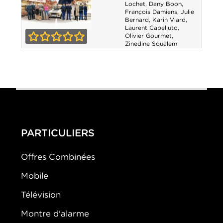
Lochet
,
Dany Boon
,
François Damiens
,
Julie
Bernard
,
Karin Viard
,
Laurent Capelluto
,
Olivier Gourmet
,
Rien à déclarer
Zinedine Soualem
0-0
PARTICULIERS
Offres Combinées
Mobile
Télévision
Montre d'alarme