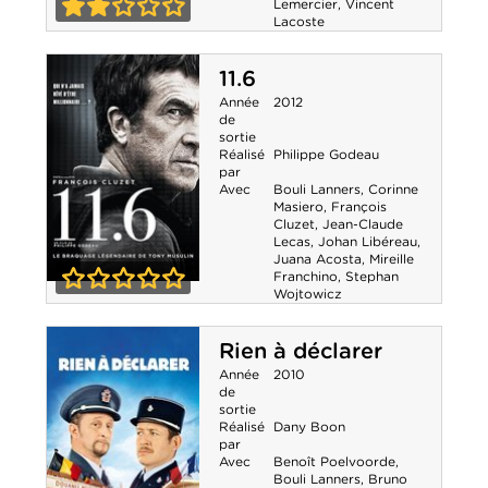
Lemercier
,
Vincent
Lacoste
2-0
11.6
Année
2012
de
sortie
Réalisé
Philippe Godeau
par
Avec
Bouli Lanners
,
Corinne
Masiero
,
François
Cluzet
,
Jean-Claude
Lecas
,
Johan Libéreau
,
Juana Acosta
,
Mireille
Franchino
,
Stephan
Wojtowicz
11.6
0-0
Rien à déclarer
Année
2010
de
sortie
Réalisé
Dany Boon
par
Avec
Benoît Poelvoorde
,
Bouli Lanners
,
Bruno