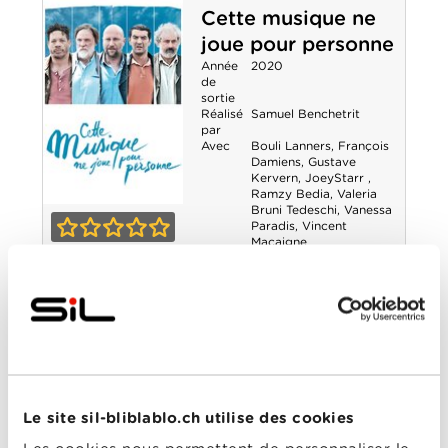
Cette musique ne
joue pour personne
Année
2020
de
sortie
Réalisé
Samuel Benchetrit
par
Avec
Bouli Lanners
,
François
Damiens
,
Gustave
Kervern
,
JoeyStarr
,
Ramzy Bedia
,
Valeria
Bruni Tedeschi
,
Vanessa
Cette musique
Paradis
,
Vincent
Macaigne
ne joue pour
0-0
personne
Avril et le monde
truqué
Année
2013
de
sortie
Réalisé
Christian Desmares
,
par
Franck Ekinci
Le site sil-bliblablo.ch utilise des cookies
Avec
Anne Coesens
,
Benoît
Brière
,
Bouli Lanners
,