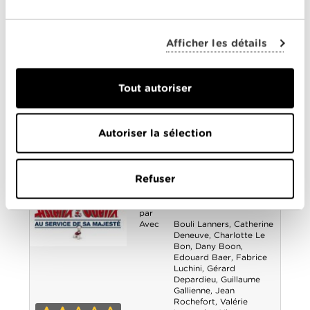
Réalisé
Jacques Audiard
par
Avec
Armand Verdure
,
Bouli
Lanners
,
Céline Sallette
,
Afficher les détails
Corinne Masiero
,
Marion
Cotillard
,
Matthias
Schoenaerts
Tout autoriser
3-0
De rouille et d'os
Astérix et Obélix -
Autoriser la sélection
Au service de sa
majesté
Année
2012
Refuser
de
sortie
Réalisé
Laurent Tirard
par
Avec
Bouli Lanners
,
Catherine
Deneuve
,
Charlotte Le
Bon
,
Dany Boon
,
Astérix et Obélix
Edouard Baer
,
Fabrice
Luchini
,
Gérard
Depardieu
,
Guillaume
- Au service de
Gallienne
,
Jean
Rochefort
,
Valérie
sa majesté