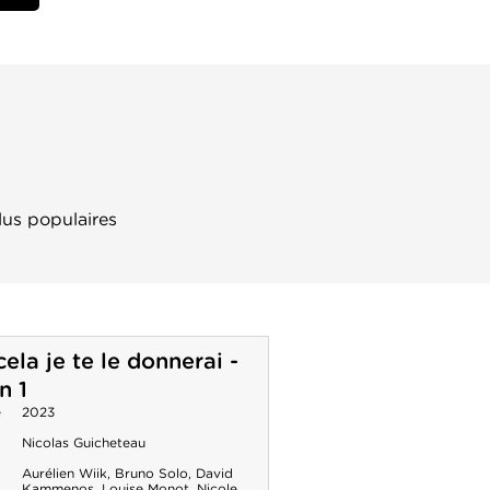
lus populaires
cela je te le donnerai -
n 1
e
2023
Nicolas Guicheteau
Aurélien Wiik
,
Bruno Solo
,
David
Kammenos
,
Louise Monot
,
Nicole