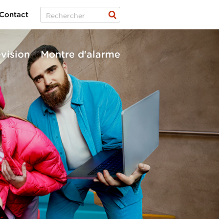
Contact
évision
Montre d'alarme