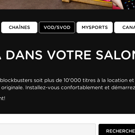
CHAÎNES
VOD/SVOD
MYSPORTS
CAN
A DANS VOTRE SALO
blockbusters soit plus de 10'000 titres à la location et 
n originale. Installez-vous confortablement et démarre
nt!