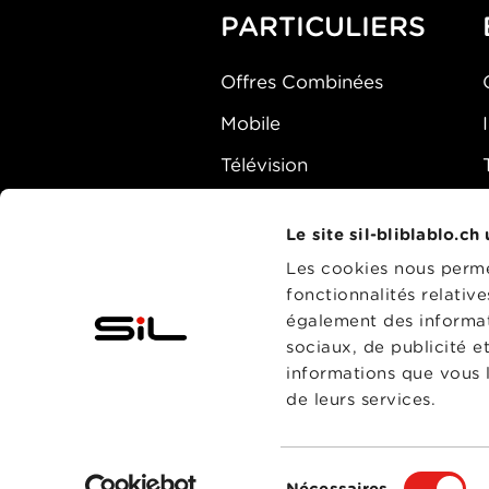
Saison 1
PARTICULIERS
Offres Combinées
Mobile
Télévision
Montre d'alarme
Le site sil-bliblablo.ch
Les cookies nous permet
fonctionnalités relativ
également des informati
sociaux, de publicité e
informations que vous l
de leurs services.
Sélection