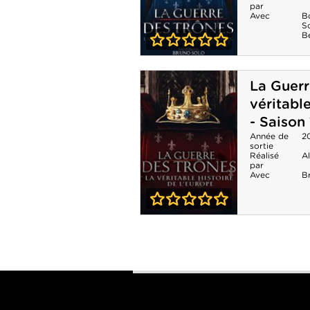
Saison 7
par
Avec
Bo
S
B
0-0
La Guerre des
La Guerr
trônes, la
véritable
véritable histoire
- Saison 
de l'Europe -
Année de
2
sortie
Réalisé
A
Saison 5
par
Avec
B
0-0
La Guerre des
trônes, la
véritable histoire
de l'Europe -