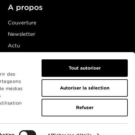
A propos
Couverture
Newsletter
Actu
Presse
Raccordement
Tout autoriser
rir des
artageons
Autoriser la sélection
 de médias
s
tilisation
Refuser