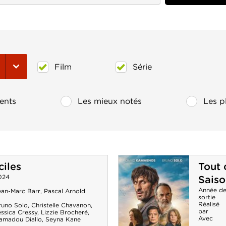
Film
Série
ents
Les mieux notés
Les p
ciles
Tout 
024
Saiso
Année d
ean-Marc Barr
,
Pascal Arnold
sortie
Réalisé
runo Solo
,
Christelle Chavanon
,
par
ssica Cressy
,
Lizzie Brocheré
,
Avec
amadou Diallo
,
Seyna Kane