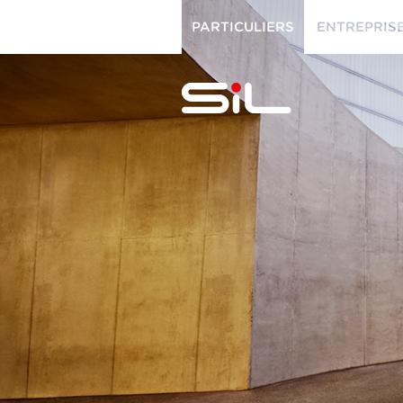
PARTICULIERS
ENTREPRIS
PARTICULIERS
ENTREPRISES
SiL
multimédi