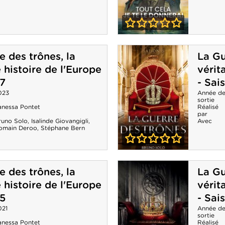
0-0
Tout cela je te le
e des trônes, la
La Gu
donnerai -
 histoire de l'Europe
vérit
Saison 1
 7
- Sai
023
Année d
sortie
anessa Pontet
Réalisé
par
runo Solo
,
Isalinde Giovangigli
,
Avec
omain Deroo
,
Stéphane Bern
0-0
La Guerre des
e des trônes, la
La Gu
trônes, la
 histoire de l'Europe
vérit
véritable histoire
 5
- Sai
021
de l'Europe -
Année d
sortie
anessa Pontet
Réalisé