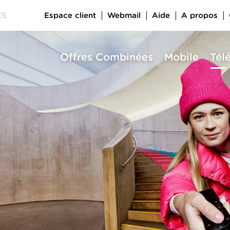
Espace client
Webmail
Aide
A propos
ES
Offres Combinées
Mobile
Tél
a