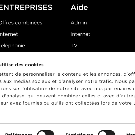
ENTREPRISES
Aide
Offres combinées
Admin
Internet
Internet
Téléphonie
TV
Mobile
Téléphone
 utilise des cookies
FAQ
E-mail
tent de personnaliser le contenu et les annonces, d'off
Fibre
es aux médias sociaux et d'analyser notre trafic. Nous p
ons sur l'utilisation de notre site avec nos partenaires
Sécurité
t d'analyse, qui peuvent combiner celles-ci avec d'autre
État du réseau
eur avez fournies ou qu'ils ont collectées lors de votre u
CG