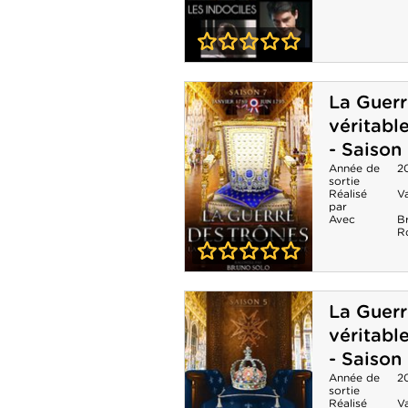
0-0
Les Indociles
La Guerr
véritable
- Saison
Année de
2
sortie
Réalisé
V
par
Avec
B
R
0-0
La Guerre des
La Guerr
trônes, la
véritable
véritable histoire
- Saison
de l'Europe -
Année de
2
sortie
Réalisé
V