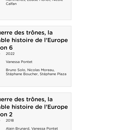
Calfan
erre des trônes, la
able histoire de l'Europe
son 6
e
2022
Vanessa Pontet
Bruno Solo
,
Nicolas Moreau
,
Stéphane Boucher
,
Stéphane Plaza
erre des trônes, la
able histoire de l'Europe
son 2
e
2018
Alain Brunard
,
Vanessa Pontet