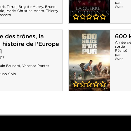
Saison 6
par
ris Terral
,
Brigitte Aubry
,
Bruno
Avec
olo
,
Marie-Christine Adam
,
Thierry
eccaro
0-0
La Guerre des
e des trônes, la
600 k
trônes, la
Année d
 histoire de l'Europe
sortie
véritable histoire
1
Réalisé
par
017
de l'Europe -
Avec
lain Brunard
,
Vanessa Pontet
Saison 2
runo Solo
0-0
600 kilos d'or
pur