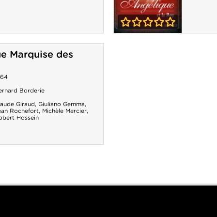
0-0
Angélique et le
e Marquise des
Roy
964
ernard Borderie
laude Giraud
,
Giuliano Gemma
,
ean Rochefort
,
Michèle Mercier
,
obert Hossein