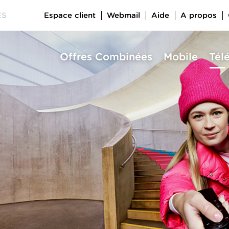
Espace client
Webmail
Aide
A propos
ES
Offres Combinées
Mobile
Tél
a