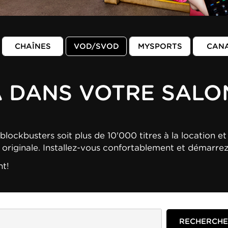
CHAÎNES
VOD/SVOD
MYSPORTS
CAN
A DANS VOTRE SALO
blockbusters soit plus de 10'000 titres à la location et 
n originale. Installez-vous confortablement et démarre
nt!