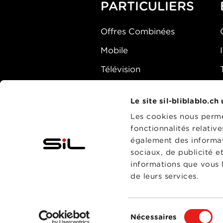
PARTICULIERS
Offres Combinées
Mobile
Télévision
Montre d'alarme
Le site sil-bliblablo.ch
Les cookies nous permet
fonctionnalités relativ
également des informati
sociaux, de publicité e
informations que vous l
de leurs services.
Sélection
Nécessaires
du