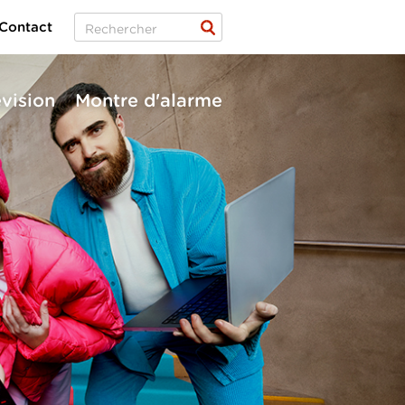
Contact
évision
Montre d'alarme