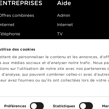
ENTREPRISES
Aide
Offres combinées
Admin
Internet
Internet
Téléphonie
TV
Mobile
Téléphone
 utilise des cookies
FAQ
E-mail
tent de personnaliser le contenu et les annonces, d'off
Fibre
es aux médias sociaux et d'analyser notre trafic. Nous p
ons sur l'utilisation de notre site avec nos partenaires
Sécurité
t d'analyse, qui peuvent combiner celles-ci avec d'autre
État du réseau
eur avez fournies ou qu'ils ont collectées lors de votre u
CG
Préférences
Statistiques
Mar