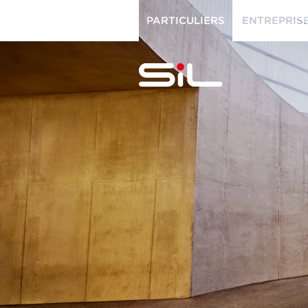
PARTICULIERS
ENTREPRIS
PARTICULIERS
ENTREPRISES
SiL
multimédi