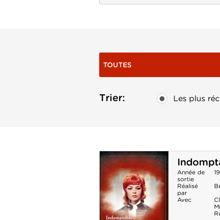
TOUTES
Trier:
Les plus réc
Indompt
Année de
1
sortie
Réalisé
B
par
Avec
C
Mi
R