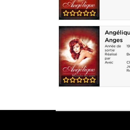
0-0
Indomptable
Angéliqu
Angélique
Anges
Année de
1
sortie
Réalisé
B
par
Avec
C
J
R
0-0
Angélique
Marquise des
Anges