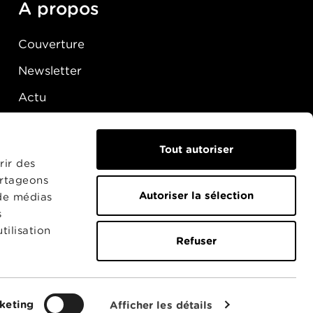
A propos
Couverture
Newsletter
Actu
Presse
Raccordement
Tout autoriser
rir des
artageons
Autoriser la sélection
 de médias
s
tilisation
Refuser
keting
Afficher les détails