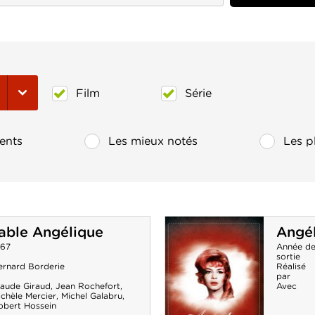
Film
Série
ents
Les mieux notés
Les p
able Angélique
Angél
967
Année d
sortie
ernard Borderie
Réalisé
par
laude Giraud
,
Jean Rochefort
,
Avec
chèle Mercier
,
Michel Galabru
,
obert Hossein