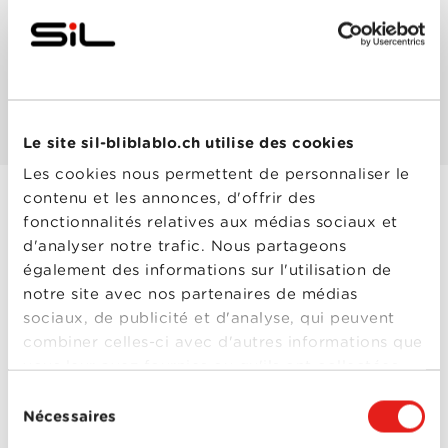
Les mieux notés
Les plus populaires
Le site sil-bliblablo.ch utilise des cookies
Les cookies nous permettent de personnaliser le
contenu et les annonces, d'offrir des
fonctionnalités relatives aux médias sociaux et
Daredevil
d'analyser notre trafic. Nous partageons
Année
2003
également des informations sur l'utilisation de
de
sortie
notre site avec nos partenaires de médias
Réalisé
Mark Steven Johnson
sociaux, de publicité et d'analyse, qui peuvent
par
Avec
Ben Affleck
,
Colin
combiner celles-ci avec d'autres informations que
Farrell
,
David Keith
,
vous leur avez fournies ou qu'ils ont collectées
Jennifer Garner
,
Joe
Pantoliano
,
Jon
lors de votre utilisation de leurs services.
Sélection
Favreau
,
Michael Clarke
Nécessaires
Duncan
du
0-0
Daredevil
consentement