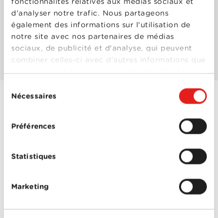
fonctionnalités relatives aux médias sociaux et
d'analyser notre trafic. Nous partageons
Les mieux notés
également des informations sur l'utilisation de
notre site avec nos partenaires de médias
sociaux, de publicité et d'analyse, qui peuvent
Les plus populaires
combiner celles-ci avec d'autres informations que
vous leur avez fournies ou qu'ils ont collectées
lors de votre utilisation de leurs services.
Sélection
Nécessaires
du
consentement
Sharp Objects -
Préférences
Saison 1
Année
2018
de
sortie
Statistiques
Réalisé
Jean-Marc Vallée
par
Avec
Amy Adams
,
Chris
Messina
,
Eliza Scanlen
,
Marketing
Henry Czerny
,
Matt
Craven
,
Patricia
Clarkson
,
Taylor John
Sharp Objects -
Smith