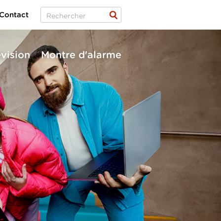
Contact
évision
Montre d'alarme