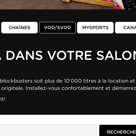
CHAÎNES
VOD/SVOD
MYSPORTS
CAN
A DANS VOTRE SALO
blockbusters soit plus de 10'000 titres à la location et 
n originale. Installez-vous confortablement et démarre
nt!