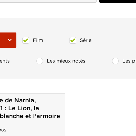
Film
Série
ents
Les mieux notés
Les p
 de Narnia,
1 : Le Lion, la
 blanche et l'armoire
005