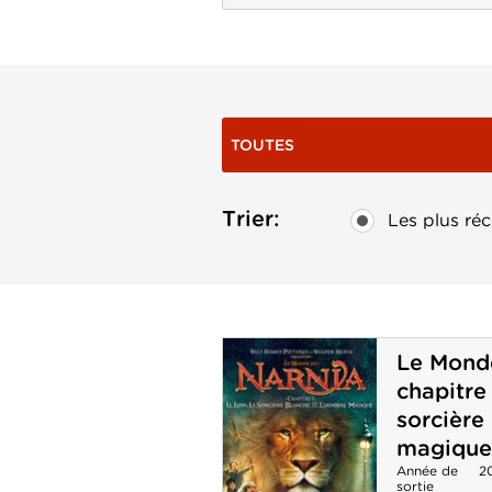
TOUTES
Trier:
Les plus réc
Le Monde
chapitre 
sorcière
magique
Année de
2
sortie