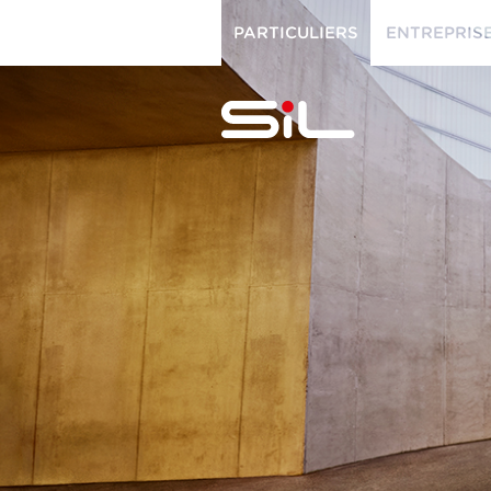
PARTICULIERS
ENTREPRIS
PARTICULIERS
ENTREPRISES
SiL
multimédi