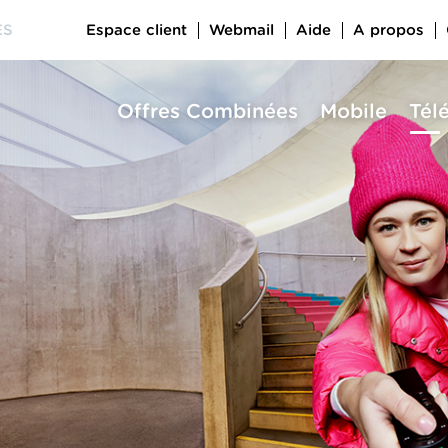
Espace client
Webmail
Aide
A propos
ES
Offres Combinées
Mobile
Tél
a