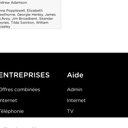
ndrew Adamson
nna Popplewell
,
Elizabeth
awthorne
,
Georgie Henley
,
James
cAvoy
,
Jim Broadbent
,
Skandar
eynes
,
Tilda Swinton
,
William
oseley
ENTREPRISES
Aide
Offres combinées
Admin
Internet
Internet
Téléphonie
TV
Mobile
Téléphone